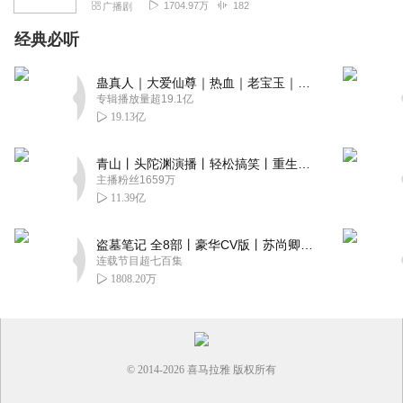
1704.97万
182
广播剧
经典必听
蛊真人｜大爱仙尊｜热血｜老宝玉｜多人VIP免费有声剧
专辑播放量超19.1亿
19.13亿
青山丨头陀渊演播丨轻松搞笑丨重生穿越丨古代权谋丨VIP免费 | 多人有声剧
主播粉丝1659万
11.39亿
盗墓笔记 全8部丨豪华CV版丨苏尚卿&边江 领衔 多人有声剧丨冠声文化丨南派三叔
连载节目超七百集
1808.20万
© 2014-
2026
喜马拉雅 版权所有