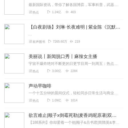
最新国际资讯，带你了解各国博弈，军事科普，武器博览。本专辑为听风的蚕原创专辑，本专辑将为您介绍军事科普和国际动态和热点大事，通过独家解读，为您理清热点之下的脉络...
1.24亿
403
热点
【白夜剧场】刘琳·长夜难明 | 紫金陈《沉默的真相》原著 |坏小孩 | 无证之罪
...
7265.60万
219
有声图书
美丽说丨新闻脱口秀丨麻辣女主播
宇宙不爆炸绝对不断更的日更节目周一到周五：热点新闻一锅端周末：听众投稿话题探讨随便闲聊>>>不知道怎么进主播橱窗购买零食的点击我哟，点我点我！<<<马栏山...
3.00亿
2284
热点
声动早咖啡
一个十五分钟的晨间仪式，轻松同步日常生活与商业世界。这是一档由声动活泼出品的清晨播客节目，在工作日的早晨，为你带来与日常生活息息相关的商业科技轻解读，开启能量满...
1.09亿
1014
热点
欲言难止|顺子x倒霉死勒|麦香鸡呢原著|双男主HE
【188系列】你却爱着一个他|顺子&吕书君|简隋英&李玉>>>>>点击收听双A酸涩暗恋、破镜重圆、HE，麦香鸡呢原著，顺子x倒霉死勒领衔演播！许则x陆赫扬、顾迟...