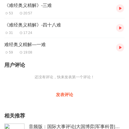
《难经奥义精解》-三难
53
20:57
《难经奥义精解》-四十八难
31
17:24
难经奥义精解—一难
59
19:08
用户评论
还没有评论，快来发表第一个评论！
发表评论
相关推荐
音频版：国际大事评论|大国博弈|军事科普|科技讲解