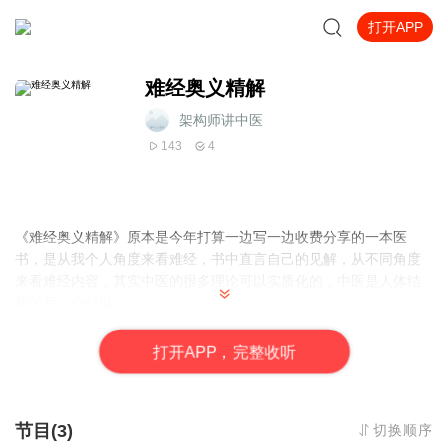
打开APP
难经奥义精解
架构师讲中医
143
4
《难经奥义精解》原本是今年打算一边写一边收费分享的一本医
书，是从我个人角度来看难经，书中直言自己的见解，从不同角度
来看难经内容，其实中医的很多理论可以实质化的，中医是人体结
构的另一个领域
这本书是我编写的培训教材之一，此次培训教材中包含了《医书全
方解》，《医书遍通》中的《脉法精要》，《世医从效论》，《辩
打
开
A
P
P，完整收听
证精要》，《危症急候针法精要》，《八法医案精解》，《危症急
候真治》等等十几本自著书籍
节目(3)
切换顺序