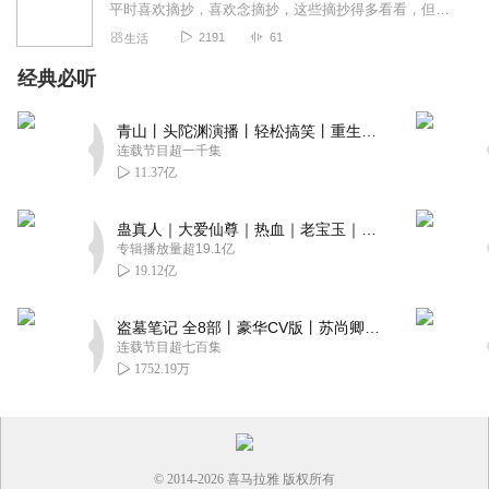
平时喜欢摘抄，喜欢念摘抄，这些摘抄得多看看，但是时间又非常的有限，那就录下来，睡觉听，这样，我就能把我的摘抄记下来了。
2191
61
生活
经典必听
青山丨头陀渊演播丨轻松搞笑丨重生穿越丨古代权谋丨VIP免费 | 多人有声剧
连载节目超一千集
11.37亿
蛊真人｜大爱仙尊｜热血｜老宝玉｜多人VIP免费有声剧
专辑播放量超19.1亿
19.12亿
盗墓笔记 全8部丨豪华CV版丨苏尚卿&边江 领衔 多人有声剧丨冠声文化丨南派三叔
连载节目超七百集
1752.19万
© 2014-
2026
喜马拉雅 版权所有