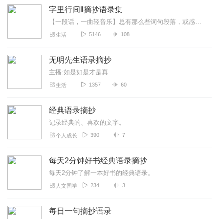
字里行间‖摘抄语录集
【一段话，一曲轻音乐】总有那么些词句段落，或感同身受，或醍醐灌顶，或...无理由的喜爱看到的和听到的，是否是一样的心情呢？嘿，事情很简单，只想读它给你听...
5146
108
生活
无明先生语录摘抄
主播:如是如是才是真
1357
60
生活
经典语录摘抄
记录经典的、喜欢的文字。
390
7
个人成长
每天2分钟好书经典语录摘抄
每天2分钟了解一本好书的经典语录。
234
3
人文国学
每日一句摘抄语录