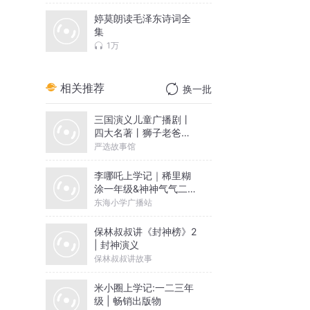
婷莫朗读毛泽东诗词全
集
1万
相关推荐
换一批
三国演义儿童广播剧丨
四大名著丨狮子老爸历
史故事
严选故事馆
李哪吒上学记｜稀里糊
涂一年级&神神气气二年
级
东海小学广播站
保林叔叔讲《封神榜》2
| 封神演义
保林叔叔讲故事
米小圈上学记:一二三年
级 | 畅销出版物