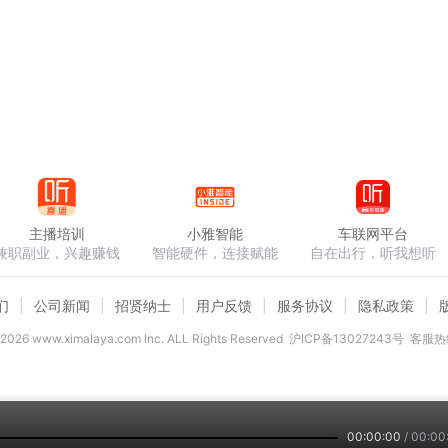
主播培训
小雅智能
车联网平台
兼职副业，兴趣赚钱
智能硬件，连接赋能
自在出行，听我想听
们
公司新闻
招贤纳士
用户反馈
服务协议
隐私政策
2026
www.ximalaya.com lnc. ALL Rights Reserved
沪ICP备13027243号
客服热线
00:00:00
/
00:00