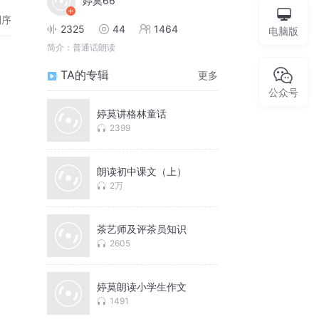
婷莫66
倒序
2325
44
1464
电脑版
简介：
普通话朗读
TA的专辑
更多
公众号
婷莫讲格林童话
2399
朗读初中课文（上）
2万
茶艺师及评茶员知识
2605
婷莫朗读小学生作文
1491