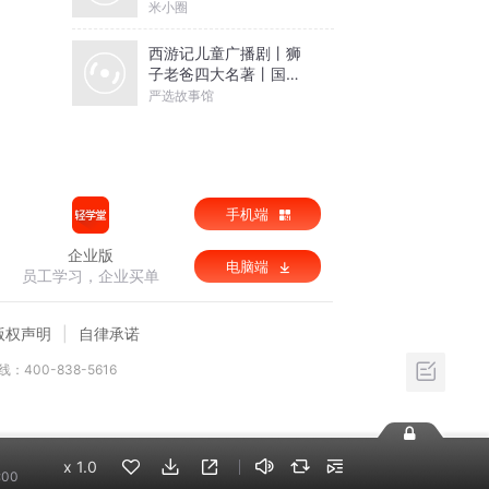
米小圈
西游记儿童广播剧丨狮
子老爸四大名著丨国学
经典神话
严选故事馆
手机端
企业版
电脑端
员工学习，企业买单
版权声明
自律承诺
：400-838-5616
x
1.0
:00