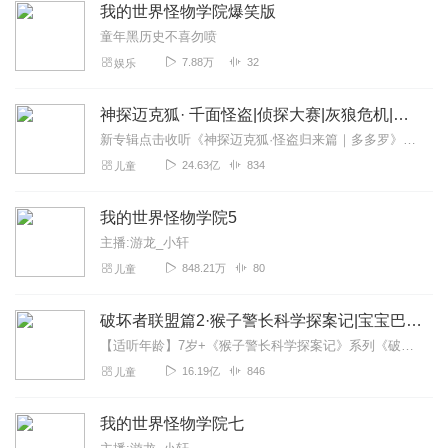
我的世界怪物学院爆笑版
童年黑历史不喜勿喷
7.88万
32
娱乐
神探迈克狐· 千面怪盗|侦探大赛|灰狼危机|多多罗
新专辑点击收听《神探迈克狐·怪盗归来篇｜多多罗》！！！>>>点击进入主播橱窗购买《神探迈克狐》系列图书吧!<<<多多罗故事【点击前往】收听多多罗其他好玩有趣的故...
24.63亿
834
儿童
我的世界怪物学院5
主播:游龙_小轩
848.21万
80
儿童
破坏者联盟篇2·猴子警长科学探案记|宝宝巴士故事
【适听年龄】7岁+《猴子警长科学探案记》系列《破坏者联盟篇1·猴子警长科学探案记》>>>《破坏者联盟篇2·猴子警长科学探案记》>>>《破坏者联盟篇3·猴子警长科...
16.19亿
846
儿童
我的世界怪物学院七