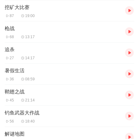
挖矿大比赛
87
19:00
枪战
68
13:17
追杀
27
14:17
暑假生活
36
08:59
鞘翅之战
45
21:14
钓鱼武器大作战
56
18:40
解谜地图