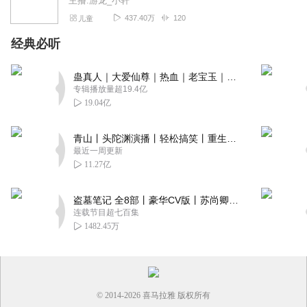
主播:游龙_小轩
437.40万
120
儿童
经典必听
蛊真人｜大爱仙尊｜热血｜老宝玉｜多人VIP免费有声剧
专辑播放量超19.4亿
19.04亿
青山丨头陀渊演播丨轻松搞笑丨重生穿越丨古代权谋丨VIP免费 | 多人有声剧
最近一周更新
11.27亿
盗墓笔记 全8部丨豪华CV版丨苏尚卿&边江 领衔 多人有声剧丨冠声文化丨南派三叔
连载节目超七百集
1482.45万
© 2014-
2026
喜马拉雅 版权所有