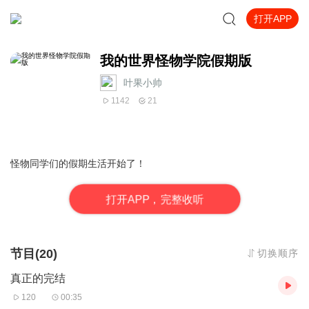
打开APP
我的世界怪物学院假期版
叶果小帅
1142
21
怪物同学们的假期生活开始了！
打
开
A
P
P，完整收听
节目(20)
切换顺序
真正的完结
120
00:35