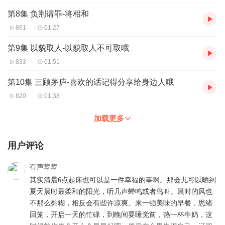
第8集 负荆请罪-将相和
861
01:27
第9集 以貌取人-以貌取人不可取哦
833
01:51
第10集 三顾茅庐-喜欢的话记得分享给身边人哦
820
01:38
加载更多
用户评论
有声攀攀
其实清晨6点起床也可以是一件幸福的事啊。那会儿可以晒到
夏天晨时最柔和的阳光，听几声蝉鸣或者鸟叫。晨时的风也
不那么黏糊，相反会有些许凉爽。来一顿美味的早餐，思绪
回笼，开启一天的忙碌，到晚间要睡觉前，热一杯牛奶，这