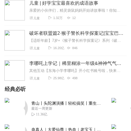
儿童 | 好学宝宝最喜欢的成语故事
烨城声
亲爱的小伙伴们，精灵袋鼠妈妈开始讲故事啦！你知道拔苗助长的故事吗？守株待兔这个成语告诉了我们什么样的道理呢？我们学东西为什么不能囫囵吞枣呢？愚公到底有没有把山搬...
孩子喜欢听的，内容不错，多更些啊
1.32万
12
儿童
回复
2023-03-24
1
破坏者联盟篇2·猴子警长科学探案记|宝宝巴士故事
听书英
【适听年龄】7岁+《猴子警长科学探案记》系列《破坏者联盟篇1·猴子警长科学探案记》>>>《破坏者联盟篇2·猴子警长科学探案记》>>>《破坏者联盟篇3·猴子警长科...
很适合小朋友听，时长比较短，小朋友听太长的不容易一直
16.20亿
846
儿童
集中注意力，这个听一个故事就要给我提个问题，十万个为
什么，哈哈哈
李哪吒上学记｜稀里糊涂一年级&神神气气二年级
回复
2023-03-16
1
其他互动【东海小学李哪吒】开小红书账号啦，快来关注和李哪吒成为好朋友！有机会免费领儿童会员、官方周边！【点击加入】东海小学广播站圈子，更多互动！李哪吒全新冒险番...
25.98亿
498
儿童
花兮梦
经典必听
听了此专辑后，学习成绩上去了，被校花校草表白了，工作
升职加薪了。父母身体健健康康，妻子丈夫恩恩爱爱，孩子
青山丨头陀渊演播丨轻松搞笑丨重生穿越丨古代权谋丨VIP免费 | 多人有声剧
们开开心心。总而言之一句话那就是心想事成！耶
最近一周更新
回复
2023-03-10
1
11.36亿
童爱有声_睿声剧社
蛊真人｜大爱仙尊｜热血｜老宝玉｜多人VIP免费有声剧