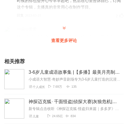
时候的你也会开心今早早起吧，然后在心里告诉自己，订阅
这个专辑，主播真的非常用心在制作节目。
回复
2023-03-21
2
一朵小蕾蕾
终于找到适合我女儿听的啦，主播好棒，每天睡觉前和宝宝
查看更多评论
一起听
回复
2023-03-21
2
相关推荐
琪天圣圣
3-6岁儿童成语故事集 |【多播】最美月亮制作 |萌宝趣味成语启蒙故事
很不错的内容，孩子可喜欢听了，每天睡前都要听，主播多
多更新哦！
小成语大智慧·奇妙声音剧场专为3-6岁儿童打造的沉浸式成语启蒙有声专辑！通过萌趣可爱的动物角色、生活化的场景改编和生动幽默的情节，将晦涩的成语转化为孩子听得懂、...
7.69万
135
个人成长
回复
2023-03-09
2
鲸落予生
神探迈克狐· 千面怪盗|侦探大赛|灰狼危机|多多罗
很不错哦，内容简单通俗易懂，小朋友听起来不费劲，中国
新专辑点击收听《神探迈克狐·怪盗归来篇｜多多罗》！！！>>>点击进入主播橱窗购买《神探迈克狐》系列图书吧!<<<多多罗故事【点击前往】收听多多罗其他好玩有趣的故...
文化博大精深，值得被好好推广传播！主播加油🥳
24.65亿
834
儿童
回复
2023-03-08
2