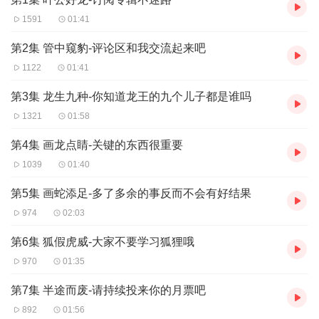
1591
01:41
第2集 管中窥豹-评论区和我交流起来吧
1122
01:41
第3集 龙生九种-你知道龙王的九个儿子都是谁吗
1321
01:58
第4集 画龙点睛-关键的东西很重要
1039
01:40
第5集 画蛇添足-多了多余的事反而不会有好结果
974
02:03
第6集 狐假虎威-大家不要学习狐狸哦
970
01:35
第7集 半途而废-请持续投来你的月票吧
892
01:56