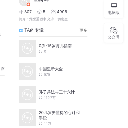
重塑心生
307
5
4906
电脑版
简介：
觉醒重塑中 允许一切发生…
TA的专辑
更多
的
公众号
0岁-15岁育儿指南
0
中国皇帝大全
倒序
575
孙子兵法与三十六计
119.7万
20几岁要懂得的心计和
手段
1.1万