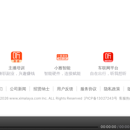
主播培训
小雅智能
车联网平台
兼职副业，兴趣赚钱
智能硬件，连接赋能
自在出行，听我想听
们
公司新闻
招贤纳士
用户反馈
服务协议
隐私政策
2026
www.ximalaya.com lnc. ALL Rights Reserved
沪ICP备13027243号
客服热线
00:00:00
/
00:00