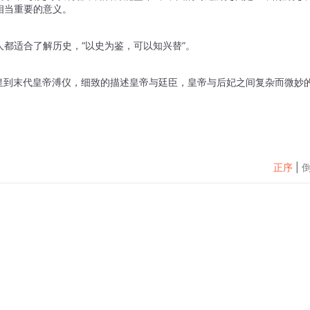
相当重要的意义。
都适合了解历史，“以史为鉴，可以知兴替”。
皇到末代皇帝溥仪，细致的描述皇帝与廷臣，皇帝与后妃之间复杂而微妙
正序
|