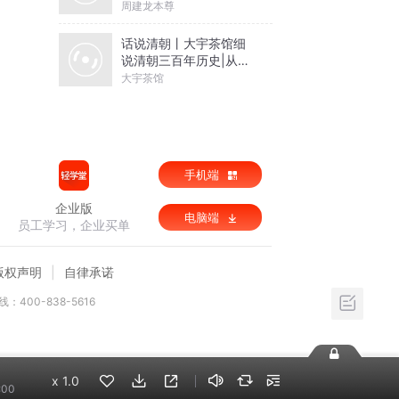
周建龙本尊
话说清朝丨大宇茶馆细
说清朝三百年历史|从努
尔哈赤到末代皇帝溥仪|
大宇茶馆
康熙雍正乾隆
手机端
企业版
电脑端
员工学习，企业买单
版权声明
自律承诺
：400-838-5616
x
1.0
:00