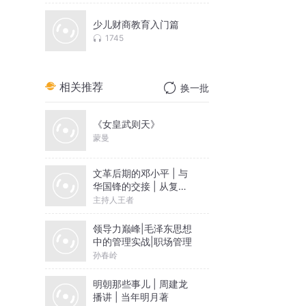
少儿财商教育入门篇
1745
相关推荐
换一批
《女皇武则天》
蒙曼
文革后期的邓小平 | 与
华国锋的交接 | 从复出
到成为领导核心|毛泽东
主持人王者
周恩来
领导力巅峰|毛泽东思想
中的管理实战|职场管理
孙春岭
明朝那些事儿 | 周建龙
播讲 | 当年明月著