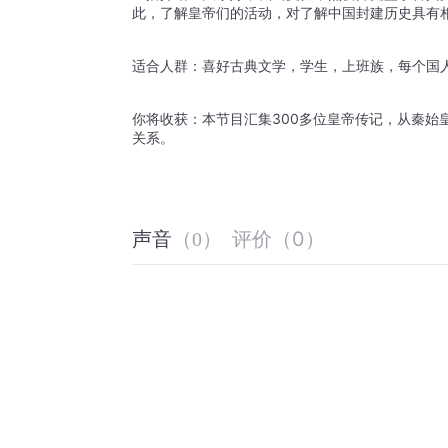
此，了解皇帝们的活动，对了解中国封建历史具有
适合人群：喜好古典文学，学生，上班族，每个国人
你将收获：本节目汇集300多位皇帝传记，从秦始
关系。
评价
（
0
）
声音
（
0
）