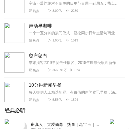
宇宙不爆炸绝对不断更的日更节目周一到周五：热点新闻一锅端周末：听众投稿话题探讨随便闲聊>>>不知道怎么进主播橱窗购买零食的点击我哟，点我点我！<<<马栏山...
3.00亿
2280
热点
声动早咖啡
一个十五分钟的晨间仪式，轻松同步日常生活与商业世界。这是一档由声动活泼出品的清晨播客节目，在工作日的早晨，为你带来与日常生活息息相关的商业科技轻解读，开启能量满...
1.08亿
1013
热点
忽左忽右
苹果播客2019年度最佳播客、2018年度最受欢迎新作这是一档JustPod旗下的沙龙访谈类播客节目，每周更新，试图为中文播客听众提供更多高质量的内容。Just...
3666.91万
624
热点
10分钟新闻早餐
每天提供人工精选新鲜、有价值的新闻资讯早餐，涵盖国内社会热点、财经科技大事、国际时事风云。每天10分钟，畅晓天下事！
5.53亿
1524
热点
经典必听
蛊真人｜大爱仙尊｜热血｜老宝玉｜多人VIP免费有声剧