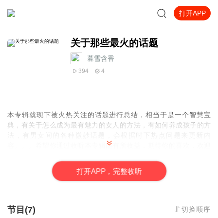
打开APP
关于那些最火的话题
暮雪含香
394
4
本专辑就现下被火热关注的话题进行总结，相当于是一个智慧宝
典，有关于怎么成为最有魅力的女人的方法，有如何养成孩子的方
法，有男女间的各种微妙话题，会根据时下热点问题来更新内
容。。。希望你通过收听本专辑能有所收益，期待你的喜欢，欢迎
订阅，有什么建议或观点也欢迎与我联系！感谢有你！
打
开
A
P
P，完整收听
节目(7)
切换顺序