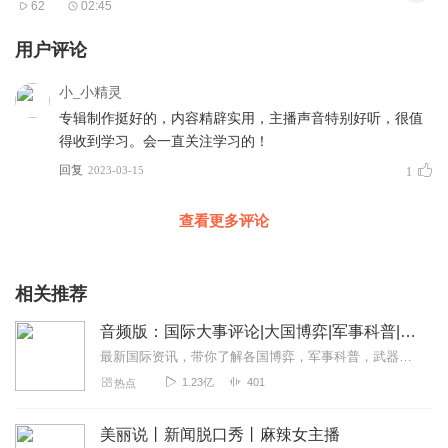
62
02:45
用户评论
小_小精灵
专辑制作挺好的，内容精辟实用，主播声音特别好听，很值
得收到学习。会一直关注学习的！
回复
2023-03-15
1
查看更多评论
相关推荐
音频版：国际大事评论|大国博弈|军事科普|科技讲解
最新国际资讯，带你了解各国博弈，军事科普，武器博览。本专辑为听风的蚕原创专辑，本专辑将为您介绍军事科普和国际动态和热点大事，通过独家解读，为您理清热点之下的脉络...
1.23亿
401
热点
美丽说丨新闻脱口秀丨麻辣女主播