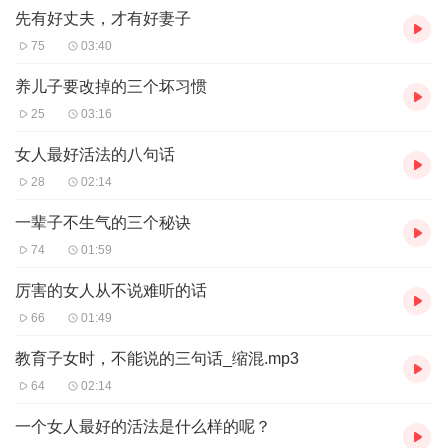
先有好丈夫，才有好妻子
75
03:40
养儿子要改掉的三个坏习惯
25
03:16
女人最好活法的八句话
28
02:14
一辈子不生气的三个秘诀
74
01:59
厉害的女人从不说难听的话
66
01:49
教育子女时，不能说的三句话_缩混.mp3
64
02:14
一个女人最好的活法是什么样的呢？