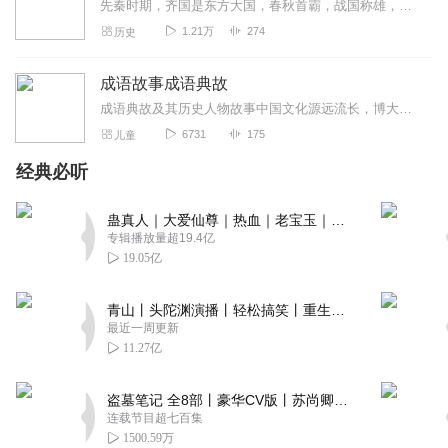
先秦时期，齐国是东方大国，春秋首霸，战国称雄，诸侯间发生的重大事件，多数有齐国的身影。自然产生了许多脍炙人口的成语典故，成语是中华民族语言的精华，是对华夏悠久历...
1.21万
274
历史
成语故事成语典故
成语典故及其历史人物故事中国文化源远流长，博大精深，成语即是我国文化遗产...全集...
6731
175
儿童
经典必听
蛊真人｜大爱仙尊｜热血｜老宝玉｜多人VIP免费有声剧
专辑播放量超19.4亿
19.05亿
青山丨头陀渊演播丨轻松搞笑丨重生穿越丨古代权谋丨VIP免费 | 多人有声剧
最近一周更新
11.27亿
盗墓笔记 全8部丨豪华CV版丨苏尚卿&边江 领衔 多人有声剧丨冠声文化丨南派三叔
连载节目超七百集
1500.59万