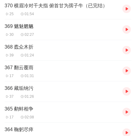
370 横眉冷对千夫指 俯首甘为孺子牛（已完结）
25
01:54
369 魑魅魍魉
30
02:27
368 蠹众木折
39
01:24
367 翻云覆雨
17
01:31
366 藏垢纳污
37
01:26
365 鹬蚌相争
17
02:08
364 鞠躬尽瘁