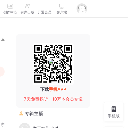
创作中心
有声出版
开通会员
客户端
下载
手机APP
7天免费畅听
10万本会员专辑
专辑主播
手机版
倒序