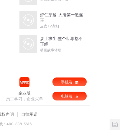
虾仁穿越-大唐第一逍遥
王
皮皮TV寡妇
废土求生:整个世界都不
正经
动画故事转载
手机端
企业版
电脑端
员工学习，企业买单
版权声明
自律承诺
：400-838-5616