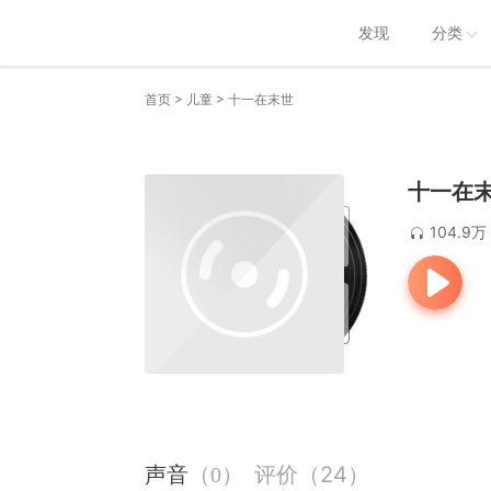
发现
分类
>
>
首页
儿童
十一在末世
十一在
104.9万
评价
（
24
）
声音
（
0
）