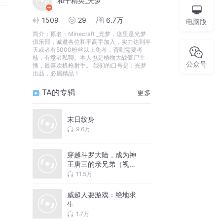
和平精英_光梦
1509
29
6.7万
电脑版
简介：
原名：Minecraft _光梦，这里是光梦
俱乐部，诚邀各位和平高手加入，实力达到半
天或者有5000粉丝以上免考，否则需要考
核，有意者私聊。本人也是植物大战僵尸主
公众号
播，最喜欢机枪射手。 我们的口号是：光梦
出品，必属精品！
TA的专辑
更多
末日纹身
9.6万
穿越斗罗大陆，成为神
王唐三的亲兄弟（视
频）
11.5万
威超人耍游戏：绝地求
生
1.7万