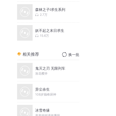
森林之子I求生系列
2.7万
妖不起之末日求生
15.6万
相关推荐
换一批
鬼灭之刃 无限列车
洛花樱井
异尘余生
108岁巅峰厨神
冰雪奇缘
嘉嘉姐姐讲故事啦