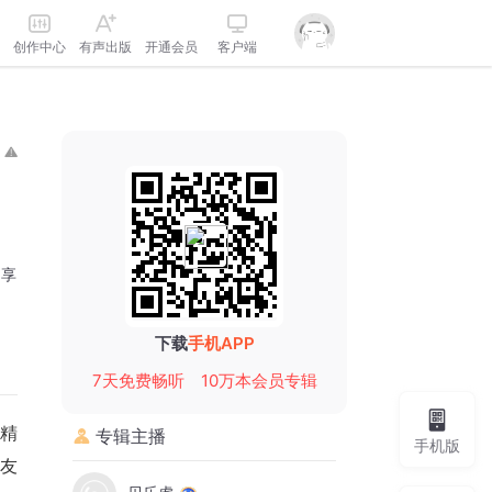
创作中心
有声出版
开通会员
客户端
分享
下载
手机APP
7天免费畅听
10万本会员专辑
 精
专辑主播
手机版
友