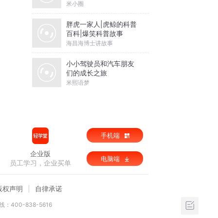
米小圈
胖虎一家人|虎鲸的科普
百科|爆笑科普故事
海昌海博士讲故事
小小驾驶员和汽车朋友
们的成长之旅
米熙语梦
手机端
企业版
电脑端
员工学习，企业买单
版权声明
自律承诺
：400-838-5616