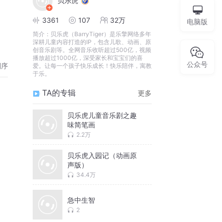
贝乐虎
3361
107
32万
电脑版
简介：
贝乐虎（BarryTiger）是乐擎网络多年
深耕儿童内容打造的IP，包含儿歌、动画、原
创音乐剧等。全网音乐收听超过500亿，视频
播放超过1000亿，深受家长和宝宝们的喜
公众号
倒序
爱。让每一个孩子快乐成长！快乐陪伴，寓教
于乐。
TA的专辑
更多
贝乐虎儿童音乐剧之趣
味简笔画
2.2万
贝乐虎入园记（动画原
声版）
34.4万
急中生智
2