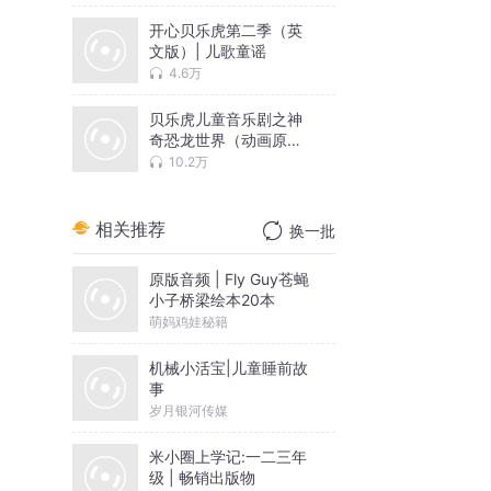
开心贝乐虎第二季（英
文版）| 儿歌童谣
4.6万
贝乐虎儿童音乐剧之神
奇恐龙世界（动画原声
版）
10.2万
相关推荐
换一批
原版音频 | Fly Guy苍蝇
小子桥梁绘本20本
萌妈鸡娃秘籍
机械小活宝|儿童睡前故
事
岁月银河传媒
米小圈上学记:一二三年
级 | 畅销出版物