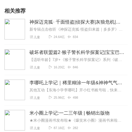
相关推荐
神探迈克狐· 千面怪盗|侦探大赛|灰狼危机|多多罗
新专辑点击收听《神探迈克狐·怪盗归来篇｜多多罗》！！！>>>点击进入主播橱窗购买《神探迈克狐》系列图书吧!<<<多多罗故事【点击前往】收听多多罗其他好玩有趣的故...
24.64亿
834
儿童
破坏者联盟篇2·猴子警长科学探案记|宝宝巴士故事
【适听年龄】7岁+《猴子警长科学探案记》系列《破坏者联盟篇1·猴子警长科学探案记》>>>《破坏者联盟篇2·猴子警长科学探案记》>>>《破坏者联盟篇3·猴子警长科...
16.20亿
846
儿童
李哪吒上学记｜稀里糊涂一年级&神神气气二年级
其他互动【东海小学李哪吒】开小红书账号啦，快来关注和李哪吒成为好朋友！有机会免费领儿童会员、官方周边！【点击加入】东海小学广播站圈子，更多互动！李哪吒全新冒险番...
25.96亿
498
儿童
米小圈上学记:一二三年级 | 畅销出版物
★米小圈漫画书发布啦★《爆笑米小圈》漫画书来啦《米小圈上学记》一二三年级正版广播剧！《米小圈上学记》系列是儿童作家北猫最新创作的儿童小说系列，作品诙谐幽默、好...
87.16亿
282
儿童