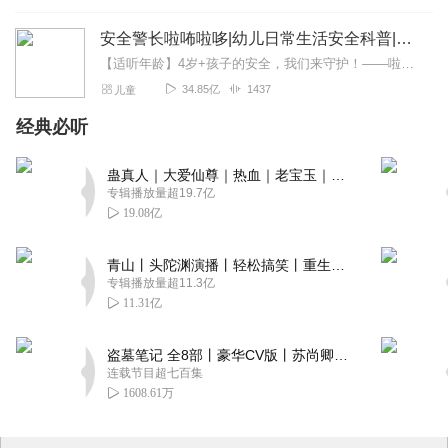
安全警长啦咘啦哆|幼儿日常生活安全科普|宝宝巴士
【适听年龄】4岁+孩子的安全，我们来守护！——啦咘啦哆警长宣孩子天生爱冒险，好奇心爆棚！不是在大马路上比赛跑，就是踩着椅子上下跳，怎样才能保护孩子平安长大？听...
34.85亿
1437
儿童
经典必听
蛊真人｜大爱仙尊｜热血｜老宝玉｜多人VIP免费有声剧
专辑播放量超19.7亿
19.08亿
青山丨头陀渊演播丨轻松搞笑丨重生穿越丨古代权谋丨VIP免费 | 多人有声剧
专辑播放量超11.3亿
11.31亿
盗墓笔记 全8部丨豪华CV版丨苏尚卿&边江 领衔 多人有声剧丨冠声文化丨南派三叔
连载节目超七百集
1608.61万