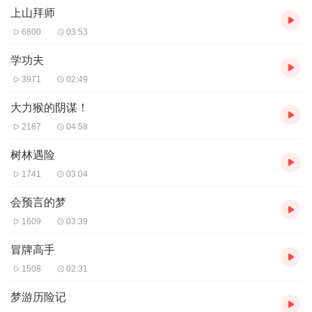
上山拜师
6800
03:53
学功夫
3971
02:49
大力猴的阴谋！
2187
04:58
树林遇险
1741
03:04
会预言的梦
1609
03:39
冒牌高手
1508
02:31
梦游历险记