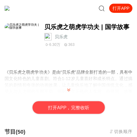
打开APP
贝乐虎之萌虎学功夫 | 国学故事
贝乐虎
6.30万
363
《贝乐虎之萌虎学功夫》是由“贝乐虎”品牌全新打造的一部，具有中
国文化特色的儿童喜剧。符合1-12岁儿童喜好和成长特点。通过搞
笑的剧情和夸张的动画效果，让儿童快乐地了解中国传统文化，感
受人与人之间的互帮互助、同时树立正确的人生观、价值观。故事
讲述的是贝乐虎和开心虎在山上向喵师父学习功夫期间，发生了一
系列的搞笑日常。
打
开
A
P
P，完整收听
节目(50)
切换顺序