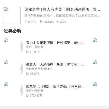
诡秘之主 | 多人有声剧丨同名动画原著 | 西幻克苏鲁 | 乌贼作品
蒸汽与机械的浪潮中，谁能触及非凡？历史和黑暗的迷雾里，又是谁在耳语？我从诡秘中醒来，睁眼看见这个世界：枪械，大炮，巨舰，飞空艇，差分机；魔药，占卜，诅咒，倒吊人...
23.52亿
2070
有声书
经典必听
青山丨头陀渊演播丨轻松搞笑丨重生穿越丨古代权谋丨VIP免费 | 多人有声剧
最近一周更新
11.36亿
蛊真人｜大爱仙尊｜热血｜老宝玉｜多人VIP免费有声剧
专辑播放量超19.1亿
19.11亿
盗墓笔记 全8部丨豪华CV版丨苏尚卿&边江 领衔 多人有声剧丨冠声文化丨南派三叔
最近一周更新
1728.40万