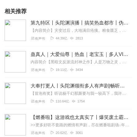
相关推荐
第九特区丨头陀渊演播丨搞笑热血都市丨伪戒丨VIP免费多人有声剧
【内容简介】灾变过后，大地满目疮痍。粮食匮乏，资源紧俏，局势混乱……一位从待规划区杀出来的青年，背对着漫天黄沙，孤身来到九区谋生，却不曾想偶然结识三五好友，一念...
44.39亿
2813
有声书
蛊真人｜大爱仙尊｜热血｜老宝玉｜多人VIP免费有声剧
内容简介【黑暗文反派流封神之作】人是万物之灵，蛊是天地真精。一个穿越者不断重生的故事。一个养蛊、炼蛊、用蛊的奇特世界。配音组（男角色）老宝玉旁白...
19.11亿
3434
有声书
大奉打更人丨头陀渊领衔多人有声剧|畅听全集|王鹤棣、田曦薇主演影视剧原著|卖报小郎君
【冒泡有奖】听说杨千幻那厮要与我一较高下，我许七安要开始装叉了！快进入声音播放页戳下方输入框，冒个泡偷偷告诉我，我要用哪些诗词才能胜过他？说得好的，有赏！202...
110.64亿
1754
有声书
【燃番啦】这游戏也太真实了丨爆笑废土霸榜神作丨紫襟剧社制作
>>更多好听不套路的燃情有声剧，尽在燃番啦剧场↓年度重磅推荐本专辑为VIP免费专辑每天上午10点5集更新，订阅可以听到最新内容哦！每周抽一个专辑五星优质评论送...
20.62亿
3061
有声书