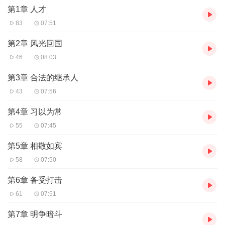
第1章 人才
作者：夏至花开
83
07:51
第2章 风光回国
46
08:03
第3章 合法的继承人
43
07:56
第4章 习以为常
55
07:45
第5章 相敬如宾
58
07:50
第6章 备受打击
61
07:51
第7章 明争暗斗