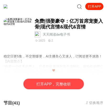
打开APP
免费|强娶豪夺：亿万首席宠妻入
骨|现代言情&现代&言情
天天阅读de电子书
1825
2
稳定日更5集，不定期爆更，AI主播良心又迷人，订阅追更不迷路！
【内容简介】
“你是一个优秀的男人，只是在这里我不得不提醒你，嫁给你的那个
女人，绝对不是这个世上最幸福的女人，因为与你这样的人在一
起，永远也不会有安全感。”当画面消失的那一刹，聚积在裴扬俊脸
上的那抹肆意的浅笑，一点一点的，消失尽殆。很多年前，也曾有
打
开
A
P
P，完整收听
个女人，对他说过相同的话。即使很多年过去了，那个带有指控的
声音依旧会在耳边盘旋不断，就像一把最锋利的利器，无时无刻都
在折磨着他永不愈合的伤口。
节目(41)
切换顺序
【作者介绍】