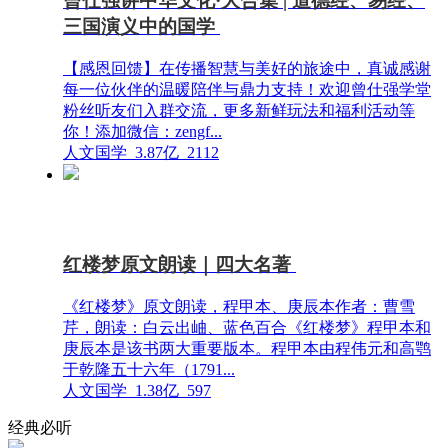
曾仕强讲中华文化·大合集 | 道德经、易经、
三国演义中的国学
【感恩回馈】在传播智慧与美好的旅途中，真诚感谢
每一位伙伴的温暖陪伴与鼎力支持！欢迎曾仕强学堂
粉丝听友们入群交流，更多新鲜玩法和福利活动等
你！添加微信：zengf...
人文国学
3.87亿
2112
红楼梦原文朗读｜四大名著
《红楼梦》原文朗读，程甲本、庚辰本作者：曹雪
芹，朗读：白云出岫、蓝色百合《红楼梦》程甲本和
庚辰本是该书两大重要版本。程甲本由程伟元和高鹗
于乾隆五十六年（1791...
人文国学
1.38亿
597
经典必听