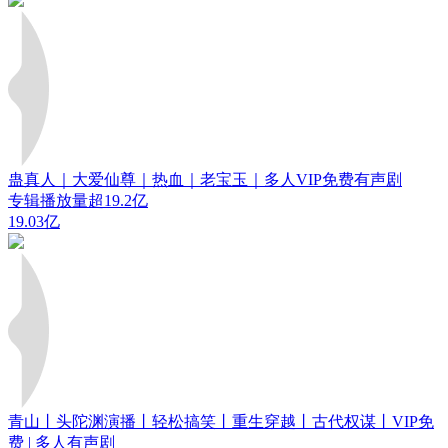
蛊真人｜大爱仙尊｜热血｜老宝玉｜多人VIP免费有声剧
专辑播放量超19.2亿
19.03亿
青山丨头陀渊演播丨轻松搞笑丨重生穿越丨古代权谋丨VIP免
费 | 多人有声剧