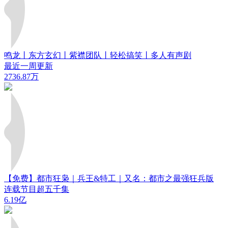
鸣龙丨东方玄幻丨紫襟团队丨轻松搞笑丨多人有声剧
最近一周更新
2736.87万
【免费】都市狂枭｜兵王&特工｜又名：都市之最强狂兵版
连载节目超五千集
6.19亿