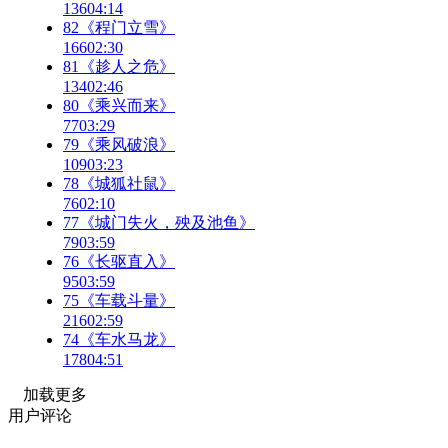
136
04:14
82《程门立雪》
166
02:30
81《趁人之危》
134
02:46
80《乘兴而来》
77
03:29
79《乘风破浪》
109
03:23
78《城狐社鼠》
76
02:10
77《城门失火，殃及池鱼》
79
03:59
76《长驱直入》
95
03:59
75《车载斗量》
216
02:59
74《车水马龙》
178
04:51
加载更多
用户评论