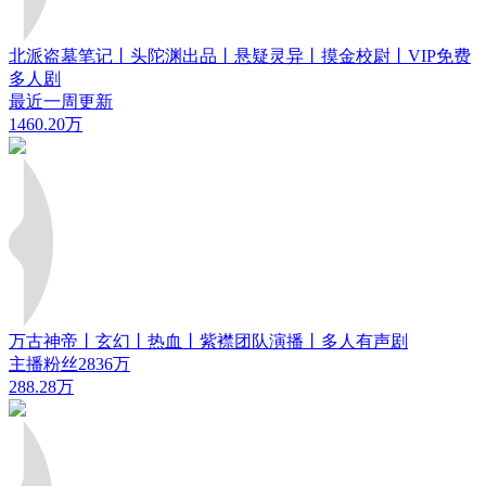
北派盗墓笔记丨头陀渊出品丨悬疑灵异丨摸金校尉丨VIP免费
多人剧
最近一周更新
1460.20万
万古神帝丨玄幻丨热血丨紫襟团队演播丨多人有声剧
主播粉丝2836万
288.28万