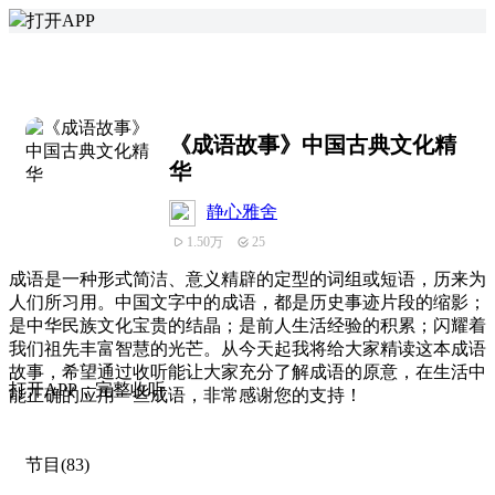
打开APP
《成语故事》中国古典文化精
华
静心雅舍
1.50万
25
成语是一种形式简洁、意义精辟的定型的词组或短语，历来为
人们所习用。中国文字中的成语，都是历史事迹片段的缩影；
是中华民族文化宝贵的结晶；是前人生活经验的积累；闪耀着
我们祖先丰富智慧的光芒。从今天起我将给大家精读这本成语
故事，希望通过收听能让大家充分了解成语的原意，在生活中
打
开
A
P
P，完整收听
能正确的应用一些成语，非常感谢您的支持！
节目(83)