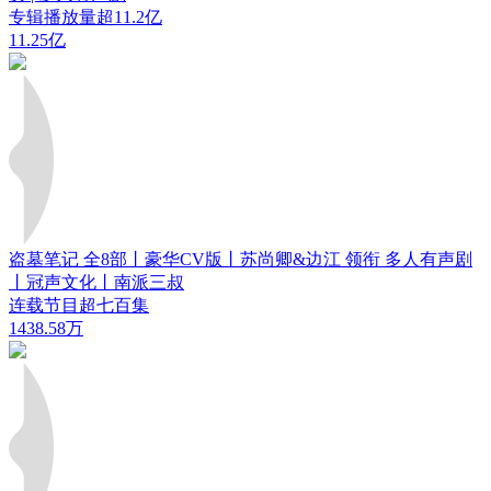
专辑播放量超11.2亿
11.25亿
盗墓笔记 全8部丨豪华CV版丨苏尚卿&边江 领衔 多人有声剧
丨冠声文化丨南派三叔
连载节目超七百集
1438.58万