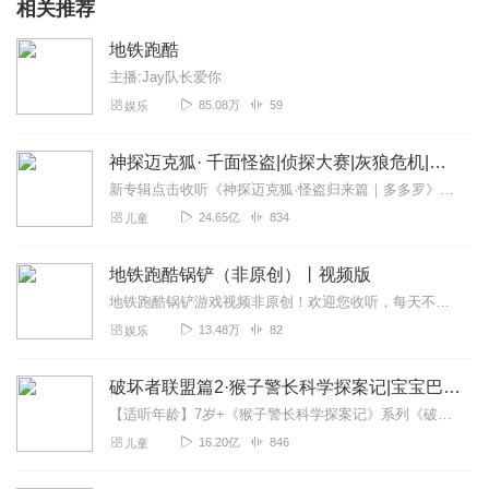
相关推荐
地铁跑酷
主播:Jay队长爱你
85.08万
59
娱乐
神探迈克狐· 千面怪盗|侦探大赛|灰狼危机|多多罗
新专辑点击收听《神探迈克狐·怪盗归来篇｜多多罗》！！！>>>点击进入主播橱窗购买《神探迈克狐》系列图书吧!<<<多多罗故事【点击前往】收听多多罗其他好玩有趣的故...
24.65亿
834
儿童
地铁跑酷锅铲（非原创）丨视频版
地铁跑酷锅铲游戏视频非原创！欢迎您收听，每天不定时更新。为锅铲视频集合版（部分视频后期黑屏，由于未满十秒所以先补上的）后期有番外篇…铲粉必看！【注明：非原创，侵...
13.48万
82
娱乐
破坏者联盟篇2·猴子警长科学探案记|宝宝巴士故事
【适听年龄】7岁+《猴子警长科学探案记》系列《破坏者联盟篇1·猴子警长科学探案记》>>>《破坏者联盟篇2·猴子警长科学探案记》>>>《破坏者联盟篇3·猴子警长科...
16.20亿
846
儿童