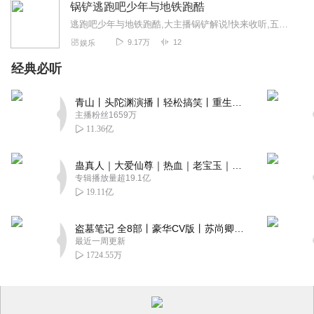
锅铲逃跑吧少年与地铁跑酷
逃跑吧少年与地铁跑酷,大主播锅铲解说!快来收听,五星好评加订阅!更新频率为:每周更新三集,可能加更一集
9.17万
12
娱乐
经典必听
青山丨头陀渊演播丨轻松搞笑丨重生穿越丨古代权谋丨VIP免费 | 多人有声剧
主播粉丝1659万
11.36亿
蛊真人｜大爱仙尊｜热血｜老宝玉｜多人VIP免费有声剧
专辑播放量超19.1亿
19.11亿
盗墓笔记 全8部丨豪华CV版丨苏尚卿&边江 领衔 多人有声剧丨冠声文化丨南派三叔
最近一周更新
1724.55万