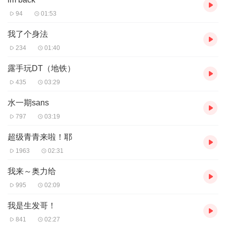
94
01:53
我了个身法
234
01:40
露手玩DT（地铁）
435
03:29
水一期sans
797
03:19
超级青青来啦！耶
1963
02:31
我来～奥力给
995
02:09
我是生发哥！
841
02:27