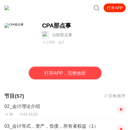
打开APP
CPA那点事
法财那点事
1958
5
打
开
A
P
P，完整收听
节目(57)
切换顺序
02_会计理论介绍
36
01:10:20
03_会计等式，资产，负债，所有者权益（1）