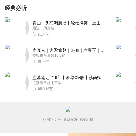
经典必听
青山丨头陀渊演播丨轻松搞笑丨重生穿越丨古代权谋丨VIP免费 | 多人有声剧
最近一周更新
11.34亿
蛊真人｜大爱仙尊｜热血｜老宝玉｜多人VIP免费有声剧
专辑播放量超19.9亿
19.09亿
盗墓笔记 全8部丨豪华CV版丨苏尚卿&边江 领衔 多人有声剧丨冠声文化丨南派三叔
连载节目超七百集
1680.16万
© 2014-
2026
喜马拉雅 版权所有