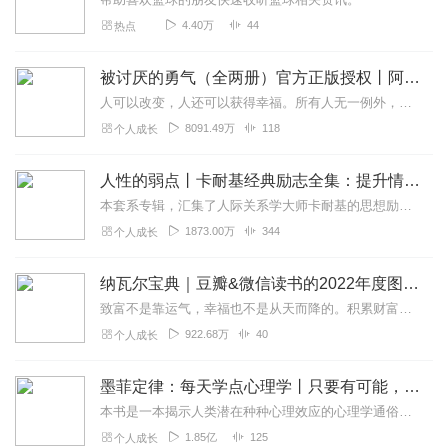
4.40万
44
热点
被讨厌的勇气（全两册）官方正版授权丨阿德勒心理学畅销经典｜幸福的勇气
人可以改变，人还可以获得幸福。所有人无一例外，都能如此。——阿德勒心理学一名深陷自卑、无能与不幸福的青年，听到了一名哲人主张的“世界无比单纯，人人都能幸福”便来...
8091.49万
118
个人成长
人性的弱点丨卡耐基经典励志全集：提升情商和沟通技巧
本套系专辑，汇集了人际关系学大师卡耐基的思想励志精华，收录《人性的弱点》《人性的优点》《语言的突破》《美好的人生》《快乐的人生》等所有经典！是卡耐基的经典合辑，...
1873.00万
344
个人成长
纳瓦尔宝典｜豆瓣&微信读书的2022年度图书|从白手起家到财务自由
致富不是靠运气，幸福也不是从天而降的。积累财富和幸福生活是我们可以学习的技能。这本书收集整理了硅谷投资人纳瓦尔在过去十年里通过推特、播客和采访等方式分享的人生智...
922.68万
40
个人成长
墨菲定律：每天学点心理学丨只要有可能，就一定会发生
本书是一本揭示人类潜在种种心理效应的心理学通俗读物，其中最有代表性的即“墨菲定律”。与此同时，从自我认知、经济管理等方面入手，作者引出了数十条对现代人工作和生活...
1.85亿
125
个人成长