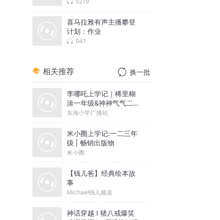
5219
喜马拉雅有声主播攀登
计划：作业
941
相关推荐
换一批
李哪吒上学记｜稀里糊
涂一年级&神神气气二年
级
东海小学广播站
米小圈上学记:一二三年
级 | 畅销出版物
米小圈
【钱儿爸】经典绘本故
事
Michael钱儿频道
神话穿越 I 猪八戒爆笑