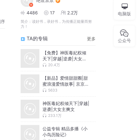
绝世京京
4486
17
2.2万
电脑版
倒序
简介：
读好书，录好书，为传播正能量而努
力！
TA的专辑
更多
公众号
【免费】神医毒妃权倾
天下|穿越|逆袭|大女主
爽文
20.4万
【新品】爱情甜甜圈|甜
蜜浪漫爱情故事| 京京独
播弟双人演播
5633
神医毒妃权倾天下|穿越|
逆袭|大女主爽文
233.1万
公益专辑 精品多播《小
小鸟历险记》