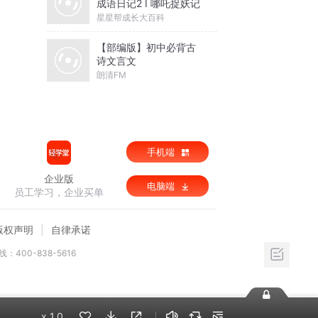
成语日记2 I 哪吒捉妖记
星星帮成长大百科
【部编版】初中必背古
诗文言文
朗清FM
手机端
企业版
电脑端
员工学习，企业买单
版权声明
自律承诺
：400-838-5616
x
1.0