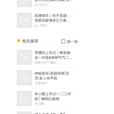
在线|斗智斗勇
2033
双播都市｜拒不复婚：
我要回家继承亿万家产
｜小怪兽爱吃彩虹糖团
3293
队
相关推荐
换一批
李哪吒上学记｜稀里糊
涂一年级&神神气气二年
级
东海小学广播站
神秘复苏|悬疑惊悚|灵
异|多人有声剧
北冥有声
米小圈上学记:一二三年
级 | 畅销出版物
米小圈