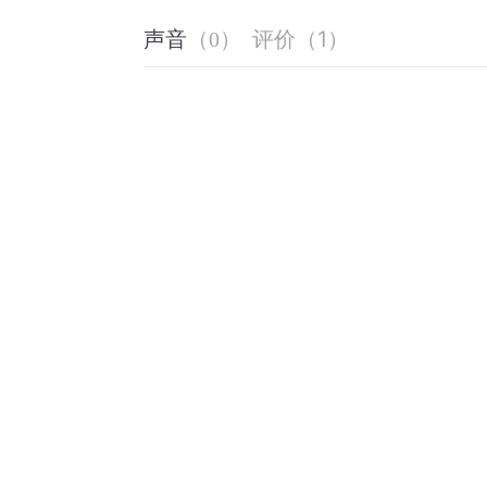
评价
（
1
）
声音
（
0
）