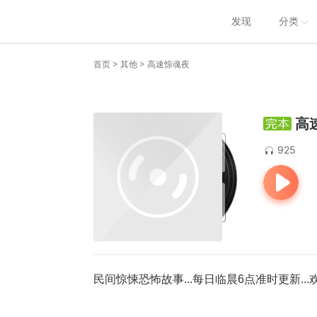
发现
分类
>
>
首页
其他
高速惊魂夜
高
925
民间惊悚恐怖故事...每日临晨6点准时更新...