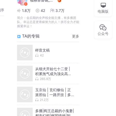
福禄兽喜锅_树音文艺
倒序
1.8万
42
3.7万
电脑版
简介：
会后期的全声线全能主播，有多播团
队。幸运总是更青睐努力的人！拼尽全力才能
握紧幸运！
公众号
TA的专辑
更多
样音文稿
42
从细犬开始七十二变 |
积累煞气成为顶尖高手 |
自带系统 | 多人有声剧
265.9万
玉京仙 | 玄幻修仙 | 正
派邪仙 | 一路开挂 | 多
播有声剧
21.2万
多播|阎王总裁的小鬼妻|
都市幻想|幽冥情缘|智商