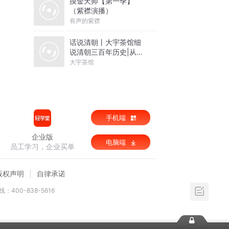
摸金天师【第一季】
（紫襟演播）
有声的紫襟
话说清朝丨大宇茶馆细
说清朝三百年历史|从努
尔哈赤到末代皇帝溥仪|
大宇茶馆
康熙雍正乾隆
手机端
企业版
电脑端
员工学习，企业买单
版权声明
自律承诺
：400-838-5616