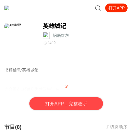
打开APP
英雄城记
锅底红灰
0
249
书籍信息:英雄城记
内容重点:感谢您为武汉拼过命
打
开
A
P
P，完整收听
节目(8)
切换顺序