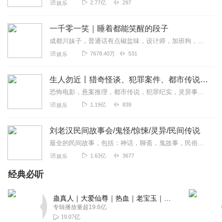
2.77亿
297
娱乐
一千零一笑｜睡着都能笑醒的段子
成都川妹子，普通话有点椒盐味，设计师，加班狗，每周一单更，欢迎订阅。【主播有声书系列一键直达】适合小学到高中青少年听的趣味故事有声书：孩子最爱的启智笑话书越听...
7678.40万
531
娱乐
生人勿近丨猎奇怪谈、犯罪案件、都市传说、未解之谜
恐怖电影，悬案推理，都市传说，犯罪纪实，灵异事件，自然灾难，未解之谜。＞＞点击加入西米团，从一桩桩奇闻异录中，窥探人性的善恶。这里没有刻意的语气渲染，也没有凭空...
1.19亿
839
娱乐
刘老汉民间故事会/鬼怪/惊悚/灵异/民间传说
最全的民间故事，包括：神话，聊斋，鬼故事，民俗，传说故事，听友投稿等一个搜集的民间故事好听的声音，流传的故事发人深省，警示世人，故事虽短，意义深长。本专辑包括民...
1.63亿
3677
娱乐
经典必听
蛊真人｜大爱仙尊｜热血｜老宝玉｜多人VIP免费有声剧
专辑播放量超19.6亿
19.07亿