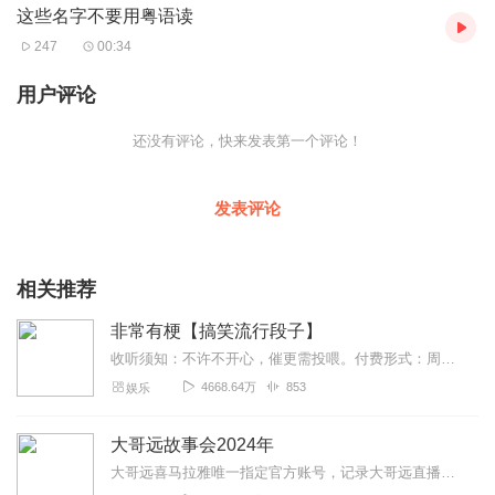
这些名字不要用粤语读
247
00:34
用户评论
还没有评论，快来发表第一个评论！
发表评论
相关推荐
非常有梗【搞笑流行段子】
收听须知：不许不开心，催更需投喂。付费形式：周一付费更新，周四免费更新。不定期加更。会员免费听，或单期2.99元订购听（二选一即可）！本节目由喜马拉雅独家出品说...
4668.64万
853
娱乐
大哥远故事会2024年
大哥远喜马拉雅唯一指定官方账号，记录大哥远直播时讲述每段故事会，用最接地气的东北话带你身临其境走进每一段故事会，你笑了就行，不要纠结故事的真实性。故事消失的就是...