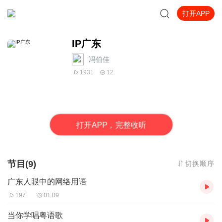
打开APP
IP广东
冯伯佳
1931
12
打
开
A
P
P，完整收听
节目(9)
切换顺序
广东人眼中的网络用语
197
01:09
当你学唱粤语歌