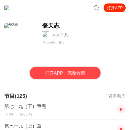
打开APP
登天志
末末平凡
5596
3
打
开
A
P
P，完整收听
节目(125)
切换顺序
第七十九（下）章完
43
03:49
第七十九（上）章