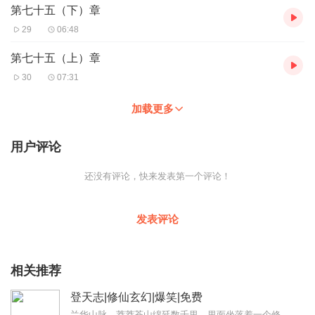
第七十五（下）章
29
06:48
第七十五（上）章
30
07:31
加载更多
用户评论
还没有评论，快来发表第一个评论！
发表评论
相关推荐
登天志|修仙玄幻|爆笑|免费
兰华山脉，莽莽苍山绵延数千里。里面坐落着一个修仙门派——兰华门。修炼成仙分为四个阶段。第一阶段为凝气，筑基，结丹，元婴，化神五种境界，每一种境界分为十二层。当一...