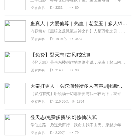
3331
80
有声书
蛊真人｜大爱仙尊｜热血｜老宝玉｜多人VIP免费有声剧
内容简介【黑暗文反派流封神之作】人是万物之灵，蛊是天地真精。一个穿越者不断重生的故事。一个养蛊、炼蛊、用蛊的奇特世界。配音组（男角色）老宝玉旁白...
19.04亿
3434
有声书
【免费】登天志‖古风‖玄幻‖
《登天志》是岳东楼创作的网络小说，发表于起点网。修仙之路，乃逆天而行，我命由我不由天。穿越少年，身世之谜，人工造就天灵根，草根崛起，步步为营，发展壮大史。逐渐...
3140
90
有声书
大奉打更人丨头陀渊领衔多人有声剧|畅听全集|王鹤棣、田曦薇主演影视剧原著|卖报小郎君
【冒泡有奖】听说杨千幻那厮要与我一较高下，我许七安要开始装叉了！快进入声音播放页戳下方输入框，冒个泡偷偷告诉我，我要用哪些诗词才能胜过他？说得好的，有赏！202...
110.58亿
1754
有声书
登天志/免费多播/玄幻修仙/人狐
修仙之路，乃逆天而行，我命由我不由天。穿越少年，身世之谜，人工造就天灵根，草根崛起，步步为营，人狐发展壮大史。逐渐揭开层层悬疑，展现恢弘大场面。我欲登天，阻我...
2.20万
79
有声书