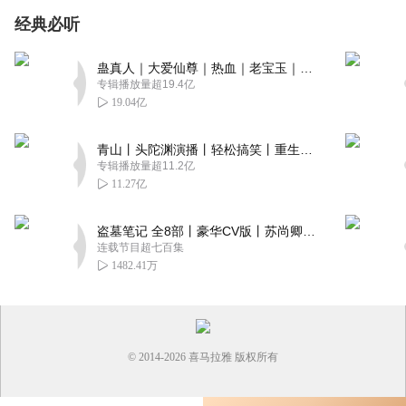
经典必听
蛊真人｜大爱仙尊｜热血｜老宝玉｜多人VIP免费有声剧
专辑播放量超19.4亿
19.04亿
青山丨头陀渊演播丨轻松搞笑丨重生穿越丨古代权谋丨VIP免费 | 多人有声剧
专辑播放量超11.2亿
11.27亿
盗墓笔记 全8部丨豪华CV版丨苏尚卿&边江 领衔 多人有声剧丨冠声文化丨南派三叔
连载节目超七百集
1482.41万
© 2014-
2026
喜马拉雅 版权所有