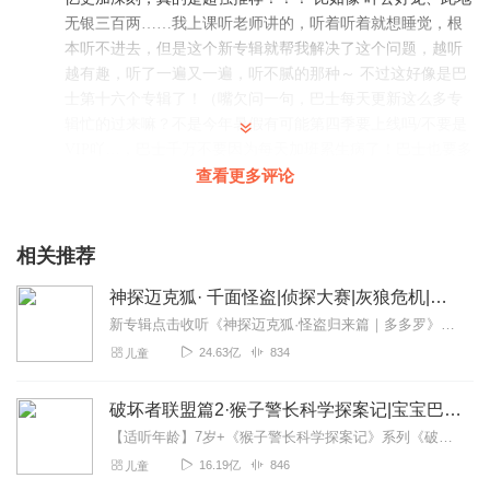
无银三百两……我上课听老师讲的，听着听着就想睡觉，根
本听不进去，但是这个新专辑就帮我解决了这个问题，越听
越有趣，听了一遍又一遍，听不腻的那种～ 不过这好像是巴
士第十六个专辑了！（嘴欠问一句，巴士每天更新这么多专
辑忙的过来嘛？不是今年暑假有可能第四季要上线吗/不要是
VIP吖…，巴士千万不要因为每天加班累生病了！巴士也要多
休闲吖！） 永远支持巴士吖！！！
查看更多评论
回复
2023-04-14
143
相关推荐
mahanwei
能帮助孩子学习成语,还很爆笑。每次都很好玩儿,笑的孩子直
神探迈克狐· 千面怪盗|侦探大赛|灰狼危机|多多罗
打滚儿。
新专辑点击收听《神探迈克狐·怪盗归来篇｜多多罗》！！！>>>点击进入主播橱窗购买《神探迈克狐》系列图书吧!<<<多多罗故事【点击前往】收听多多罗其他好玩有趣的故...
回复
2023-04-23
67
24.63亿
834
儿童
曲琦的边角料
破坏者联盟篇2·猴子警长科学探案记|宝宝巴士故事
《成语锵锵锵》非常好听，用各种有趣的方式讲述了一个个
【适听年龄】7岁+《猴子警长科学探案记》系列《破坏者联盟篇1·猴子警长科学探案记》>>>《破坏者联盟篇2·猴子警长科学探案记》>>>《破坏者联盟篇3·猴子警长科...
成语故事，加上小鸡敦敦本身就自带笑点，不管穿越到哪
16.19亿
846
儿童
里，都还保持着自身的特点贪吃贪睡。以前不管是上课的时