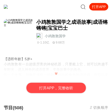
打开APP
小鸡敦敦国学之成语故事|成语锵
锵锵|宝宝巴士
小鸡敦敦国学
1.10亿
9.68万
【适听年龄】5岁+
小鸡敦敦有一台超级厉害的神秘机器，只要戴上它，就可以跨越千
年时光，进入神奇的成语世界，变身故事中的角色。
听一个故事，就像在体验一场超级好玩的角色扮演游戏，你可以见
证愚公移山，跟随孟母三迁，你还可以成为天下第一木匠鲁班大
师！
打
开
A
P
P，完整收听
100个成语典故
，从熟悉的生活场景触发，知成语更知背后的故事，
真正让孩子一听就会用。
小朋友们，准备好和小鸡敦敦一起开启神奇的成语世界之门了吗？
节目(508)
切换顺序
那就快来订阅专辑《小鸡敦敦成语故事》吧。记得点赞、评论、点