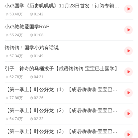
小鸡国学《历史叽叽叽》11月23日首发！订阅专辑收听
亮五颗星星哟！
53.40万
01:42
【小鸡敦敦国学】系列
小鸡敦敦爱国学RAP
【点击收听】小鸡敦敦国学谜案之中华美食篇
55.24万
01:08
【点击收听】小鸡敦敦国学谜案之三黄镇篇
【点击收听】小鸡敦敦国学之西游记英雄悟空
锵锵锵！国学小鸡有话说
【点击收听】小鸡敦敦国学之成语故事（成语锵锵锵）
57.34万
01:49
【点击收听】小鸡敦敦国学之名著故事（名著锵锵锵）
【点击收听】小鸡敦敦国学之爆笑成语（成语叽叽叽）
引子：神奇的马桶拔子【成语锵锵锵-宝宝巴士国学】
【点击收听】小鸡敦敦国学之爆笑历史（历史叽叽叽）
62.78万
04:31
【点击收听】小鸡敦敦国学之爆笑古诗（古诗叽叽叽）
【点击收听】小鸡敦敦国学之百家姓·少年志
【第一季上】叶公好龙（1）【成语锵锵锵-宝宝巴士国学】
【点击收听】小鸡敦敦国学之经典童谣
【点击收听】小鸡敦敦国学儿歌
77.86万
02:26
【点击收听】有声阅读|小鸡敦敦国学：中华美食文化
【第一季上】叶公好龙（2）【成语锵锵锵-宝宝巴士国学】
64.74万
02:32
【第一季上】叶公好龙（3）【成语锵锵锵-宝宝巴士国学】