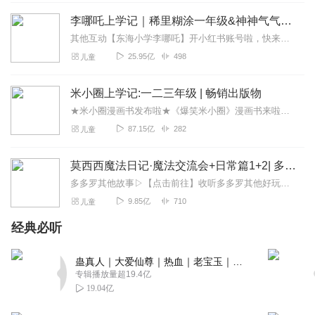
候听老师讲，还是自己看成语书，学完了之后很快就搞忘了
李哪吒上学记｜稀里糊涂一年级&神神气气二年级
(~_~;)，记不怎么住它的意思，但是听了这个专辑后，许多成
其他互动【东海小学李哪吒】开小红书账号啦，快来关注和李哪吒成为好朋友！有机会免费领儿童会员、官方周边！【点击加入】东海小学广播站圈子，更多互动！李哪吒全新冒险番...
语的意思都理解了，很容易就可以记住。每次故事讲完了之
后，小鸡敦敦都会仔细讲解这个成语的意思。更新的速度也
25.95亿
498
儿童
非常快，一天连更三集。非常推荐大家来听哦！
回复
2023-04-22
米小圈上学记:一二三年级 | 畅销出版物
60
★米小圈漫画书发布啦★《爆笑米小圈》漫画书来啦《米小圈上学记》一二三年级正版广播剧！《米小圈上学记》系列是儿童作家北猫最新创作的儿童小说系列，作品诙谐幽默、好...
Teal567
87.15亿
282
儿童
猴子警长的小助手小鸡墩墩 不容错过系列你值得拥有！ 整个
系列都值得拥有哈哈哈
莫西西魔法日记·魔法交流会+日常篇1+2| 多多罗
回复
2023-04-22
35
多多罗其他故事▷【点击前往】收听多多罗其他好玩有趣的故事▷【点击加入】多多罗圈子，和粉丝们一起互动吧！关注公众号：多多罗故事欢迎关注微信公众号/小红书：多多罗...
9.85亿
710
儿童
听书的奥特豆
经典必听
爱听！宝宝巴士🚌出新专辑了！这次是小鸡顿顿🐥主讲诶！
以前都听不太懂国学知识，现在有了《小鸡国学锵锵锵》就
蛊真人｜大爱仙尊｜热血｜老宝玉｜多人VIP免费有声剧
不怕了！这么有趣的故事应该让大家都听听！
专辑播放量超19.4亿
回复
2023-04-30
22
19.04亿