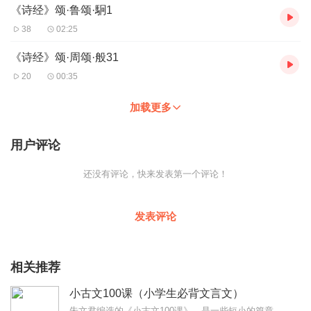
《诗经》颂·鲁颂·駉1
38
02:25
《诗经》颂·周颂·般31
20
00:35
加载更多
用户评论
还没有评论，快来发表第一个评论！
发表评论
相关推荐
小古文100课（小学生必背文言文）
朱文君编选的《小古文100课》，是一些短小的篇章，易于入门。这组录音以济南出版社2015版《小学生小古文100课》为为录音底本，先前选本有些篇目被更换的，作为附...