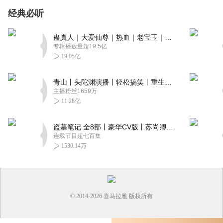
经典必听
蛊真人｜大爱仙尊｜热血｜老宝玉｜多人VIP免费有声剧
专辑播放量超19.5亿
19.05亿
青山丨头陀渊演播丨轻松搞笑丨重生穿越丨古代权谋丨VIP免费 | 多人有声剧
主播粉丝1659万
11.28亿
盗墓笔记 全8部丨豪华CV版丨苏尚卿&边江 领衔 多人有声剧丨冠声文化丨南派三叔
连载节目超七百集
1530.14万
© 2014-
2026
喜马拉雅 版权所有