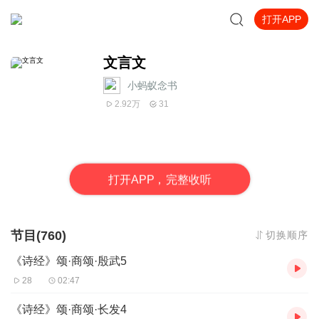
打开APP
文言文
小蚂蚁念书
2.92万
31
打
开
A
P
P，完整收听
节目(760)
切换顺序
《诗经》颂·商颂·殷武5
28
02:47
《诗经》颂·商颂·长发4