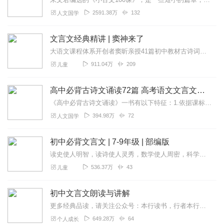
2591.38万
132
人文国学
文言文经典精讲 | 窦神来了
大语文课程体系开创者窦昕亲授41篇初中教材古诗词、文言精讲，41周让你无惧文言难题古诗、古文难，难就难在，离生活太远，孩子没兴趣。能让孩子爱上的古文课，必然做到...
911.04万
209
儿童
高中必背古诗文诵读72篇 高考语文文言文背诵
《高中必背古诗文诵读》一书有以下特征：1.依据课标：收录教育部制定的《普通高中语文课程标准（2017年版2020年修订）》中指定的高中72篇古诗文背诵推荐篇...
394.98万
72
人文国学
初中必背文言文 | 7-9年级 | 部编版
读史使人明智，读诗使人灵秀，数学使人周密，科学使人深刻，伦理学使人庄重，逻辑修辞之学使人善辩：凡有所学，皆成性格。（弗朗西斯·培根）每天温习文言文，帮助快速记忆...
536.37万
43
儿童
初中文言文朗读与讲解
更多经典品读，请关注公众号：本行读书，行者本行伴您一起成长！七年级上册咏雪《世说新语》陈太丘与友期行《世说新语》《论语》十二章诫子书(诸葛亮)狼(蒲松龄)穿井得...
649.28万
64
个人成长