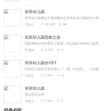
感觉都是同人而且只有六级
回复
2024-01-23
4
班班幼儿园
班班幼儿园搬运不易转载自百度喜欢就订阅转发分享非原创
黄鹊
307.98万
384
娱乐
曲小奇终于更新啦！山海经系列有太多版本，这个，是最尊
重原著的，有迹可循，又结合小学生的现状，有趣有料有
班班幼儿园恐怖之旅
梗，有线索有伏笔有剧情，小小人在下一盘很大的棋呀，大
我和我的小伙伴看到了新闻，听说最近班班幼儿园荒废了，而且还有很多人找不到了，我们便跑去了那里，没想到这便是厄运的开始，我们在之中经历了许多怪物的的攻击和追逐，最...
小朋友都喜欢听哦！加油加油！
8.13万
11
悬疑
回复
2023-05-13
3
班班幼儿园全OST
HIMyyds
班班幼儿园中所有歌曲1—7（第一代没有）。出自新欣兄弟
云小鬼请不要在这里发视频，OK?
3.09万
22
音乐
回复
2025-08-30
1
班班幼儿园
静儿_rj8
我忘给关注哟
我们的确是一个人的生活方式
4.26万
3
娱乐
回复
2024-04-07
1
经典必听