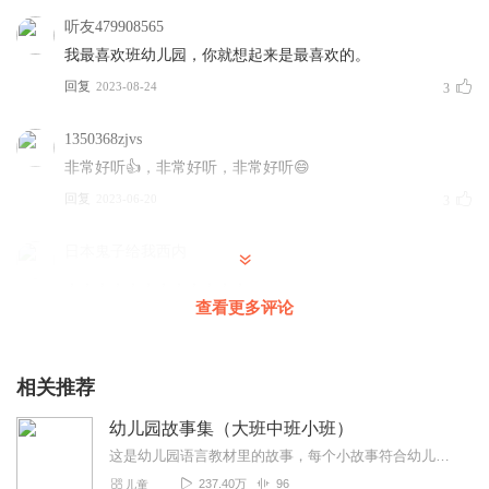
听友479908565
我最喜欢班幼儿园，你就想起来是最喜欢的。
回复
2023-08-24
3
1350368zjvs
非常好听👍，非常好听，非常好听😄
回复
2023-06-20
3
日本鬼子给我西内
，，，，，，，，，，，，
查看更多评论
回复
2023-11-14
1
Monody_南笙
相关推荐
无法评分的我十分难受☹️怎么办？求五星好评⭐️
回复
2023-05-15
8
幼儿园故事集（大班中班小班）
这是幼儿园语言教材里的故事，每个小故事符合幼儿的年龄特点，通过一个个小故事让幼儿体会一些简单易懂的道理。
哈基米爱月薪喵
237.40万
96
儿童