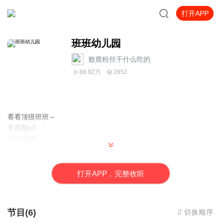
打开APP
班班幼儿园
败鹿粉丝干什么吃的
88.92万
2852
看看顶级班班～
非原创x3
喜欢订阅
..............
打
开
A
P
P，完整收听
节目(6)
切换顺序