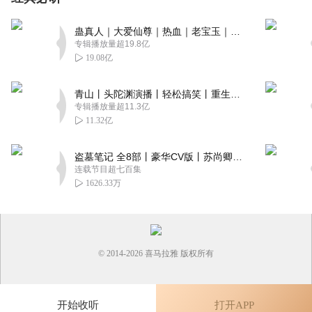
鱼航员小洲_20260331_
蛊真人｜大爱仙尊｜热血｜老宝玉｜多人VIP免费有声剧
他播放的是AI生成的
专辑播放量超19.8亿
回复
2026-06-03
0
19.08亿
青山丨头陀渊演播丨轻松搞笑丨重生穿越丨古代权谋丨VIP免费 | 多人有声剧
专辑播放量超11.3亿
11.32亿
盗墓笔记 全8部丨豪华CV版丨苏尚卿&边江 领衔 多人有声剧丨冠声文化丨南派三叔
连载节目超七百集
1626.33万
© 2014-
2026
喜马拉雅 版权所有
开始收听
打开APP