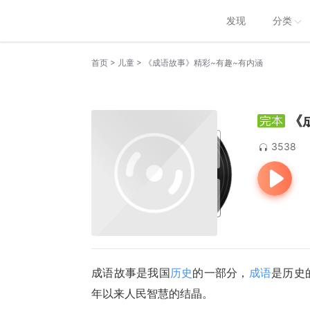
发现
分类
>
>
首页
儿童
《成语故事》精彩~有趣~有内涵
《
3538
成语故事是我国
历史
的一部分，
成语
是历史
年以来人民智慧的结晶。