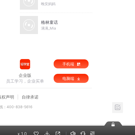
晚安妈妈
格林童话
满满_Mia
手机端
企业版
电脑端
员工学习，企业买单
版权声明
自律承诺
：400-838-5616
x
1.0