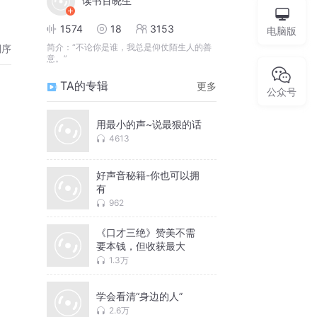
读书百晓生
1574
18
3153
电脑版
简介：
“不论你是谁，我总是仰仗陌生人的善
倒序
意。”
TA的专辑
更多
公众号
用最小的声~说最狠的话
4613
好声音秘籍-你也可以拥
有
962
《口才三绝》赞美不需
要本钱，但收获最大
1.3万
学会看清“身边的人”
2.6万