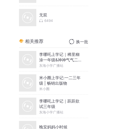
无双
6494
相关推荐
换一批
李哪吒上学记｜稀里糊
涂一年级&神神气气二年
级
东海小学广播站
米小圈上学记:一二三年
级 | 畅销出版物
米小圈
李哪吒上学记｜跃跃欲
试三年级
东海小学广播站
晚安妈妈小时候