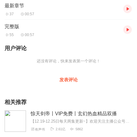
最新章节
37
00:57
完整版
55
00:57
用户评论
还没有评论，快来发表第一个评论！
发表评论
相关推荐
惊天剑帝丨VIP免费丨玄幻热血精品双播
【12.19-12.25日每天两集更新~】欢迎关注主播公众号【怀谷文化】。右上角点击订阅，更新抢先听，关注主播，更多惊喜等你解锁！作品简介：一代少年英豪，逆天崛...
2.61亿
5862
有声书