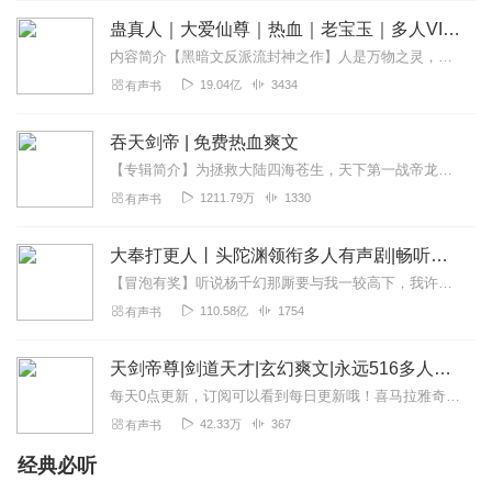
蛊真人｜大爱仙尊｜热血｜老宝玉｜多人VIP免费有声剧
内容简介【黑暗文反派流封神之作】人是万物之灵，蛊是天地真精。一个穿越者不断重生的故事。一个养蛊、炼蛊、用蛊的奇特世界。配音组（男角色）老宝玉旁白...
19.04亿
3434
有声书
吞天剑帝 | 免费热血爽文
【专辑简介】为拯救大陆四海苍生，天下第一战帝龙彻，携吞天剑，八荒镇妖塔，屠戮千妖，封印万魔，却在耗尽战帝之血时，遭遇暗算，重生在百年之后。而这时...
1211.79万
1330
有声书
大奉打更人丨头陀渊领衔多人有声剧|畅听全集|王鹤棣、田曦薇主演影视剧原著|卖报小郎君
【冒泡有奖】听说杨千幻那厮要与我一较高下，我许七安要开始装叉了！快进入声音播放页戳下方输入框，冒个泡偷偷告诉我，我要用哪些诗词才能胜过他？说得好的，有赏！202...
110.58亿
1754
有声书
天剑帝尊|剑道天才|玄幻爽文|永远516多人有声剧
每天0点更新，订阅可以看到每日更新哦！喜马拉雅奇迹文学出品内容简介绝世天才秦阳被同门师兄毒害，功力尽失，跌落山涧，觉醒天剑神脉，获得剑帝承传，逆转绝境。自...
42.33万
367
有声书
经典必听