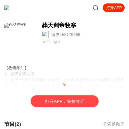
打开APP
葬天剑帝牧寒
听友458179599
92
2
【收听须知】
1、
葬天剑帝牧寒
2、由于音频节目更新的比较慢，如想快速阅读
小说文字版的全部章
节
，请在微信中搜索公/众/号
【黑葡萄文学
】
，关注后，并在公/众/
号中回复：
【
615
】
，便可快速阅读小说文字版全集。
（
注意：
需要在公/众/号中回复才有效哦）
打
开
A
P
P，完整收听
节目(2)
切换顺序