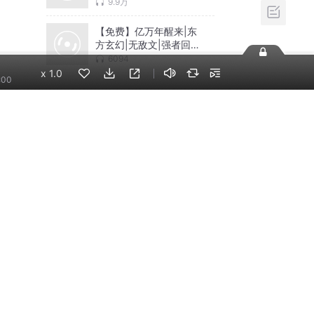
9.9万
【免费】亿万年醒来|东
方玄幻|无敌文|强者回
归|爽文|AI专辑
6094
x
1.0
:00
相关推荐
换一批
李哪吒上学记｜稀里糊
涂一年级&神神气气二年
级
东海小学广播站
都市狂枭｜都市之最强
狂兵VIP｜兵王&特工
幻樱空
神秘复苏|悬疑惊悚|灵
异|多人有声剧
北冥有声
米小圈上学记:一二三年