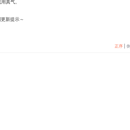
就用真气。
到更新提示～
正序
|