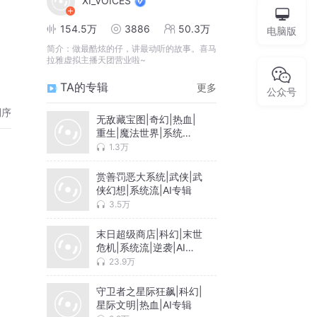
XI_VOICES
154.5万
3886
50.3万
电脑版
简介：
做最酷炫的仔，讲最动听的故事。喜马
拉雅虚拟主播天团营业啦~
TA的专辑
更多
公众号
倒序
无敌藏宝图|奇幻|热血|
重生|魔法世界|系统
流|AI专辑（第一季完
1.3万
结）
赏善罚恶大系统|武侠|武
侠幻想|系统流|AI专辑
3.5万
末日超级商店|科幻|末世
危机|系统流|逆袭|AI专
辑
23.9万
守卫者之星际狂飙|科幻|
星际文明|热血|AI专辑