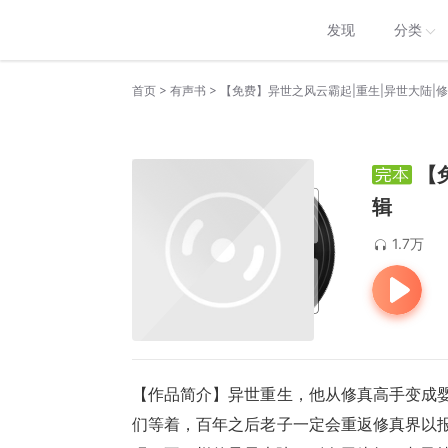
发现
分类
>
>
首页
有声书
【免费】异世之风云霸起|重生|异世大陆|修真
【
辑
1.7万
【作品简介】异世重生，他从修真高手变成婴
们等着，百年之后老子一定会重返修真界以报