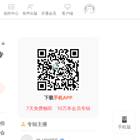
创作中心
有声出版
开通会员
客户端
专
下载
手机APP
7天免费畅听
10万本会员专辑
，你
专辑主播
手机版
你会