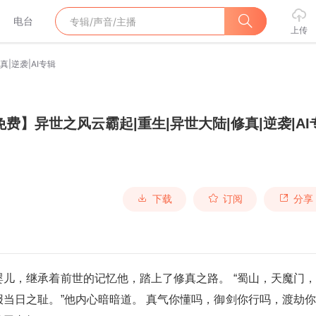
电台
上传
|逆袭|AI专辑
免费】异世之风云霸起|重生|异世大陆|修真|逆袭|AI
下载
订阅
分享
儿，继承着前世的记忆他，踏上了修真之路。 “蜀山，天魔门
当日之耻。”他内心暗暗道。 真气你懂吗，御剑你行吗，渡劫