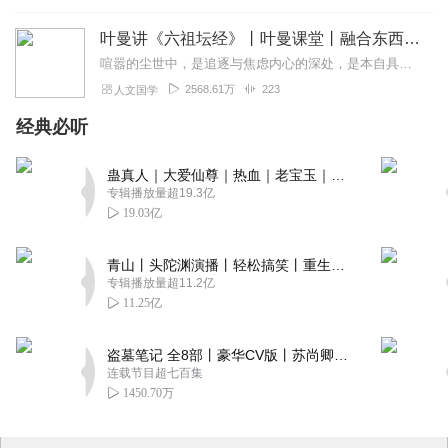
叶曼讲《六祖坛经》丨叶曼课堂丨融合东西国学大师
喧嚣的尘世中，是追逐与焦虑内心的深处，是本自具足的宁静为什么说“菩提自性，本来清净”？为何顿悟不在遥远的庙堂，而在当下的柴米油盐？我们终日寻找的“佛”，究竟在何...
2568.61万
223
人文国学
经典必听
蛊真人｜大爱仙尊｜热血｜老宝玉｜多人VIP免费有声剧
专辑播放量超19.3亿
19.03亿
青山丨头陀渊演播丨轻松搞笑丨重生穿越丨古代权谋丨VIP免费 | 多人有声剧
专辑播放量超11.2亿
11.25亿
盗墓笔记 全8部丨豪华CV版丨苏尚卿&边江 领衔 多人有声剧丨冠声文化丨南派三叔
连载节目超七百集
1450.70万