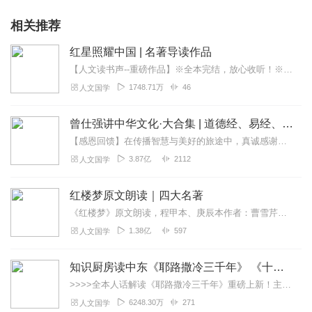
相关推荐
红星照耀中国 | 名著导读作品
【人文读书声--重磅作品】※全本完结，放心收听！※八年级（上）语文教科书名著导读指定作品，同名有声书！※著名翻译家董乐山先生权威中文译本！※人民文学出版...
1748.71万
46
人文国学
曾仕强讲中华文化·大合集 | 道德经、易经、三国演义中的国学
【感恩回馈】在传播智慧与美好的旅途中，真诚感谢每一位伙伴的温暖陪伴与鼎力支持！欢迎曾仕强学堂粉丝听友们入群交流，更多新鲜玩法和福利活动等你！添加微信：zengf...
3.87亿
2112
人文国学
红楼梦原文朗读｜四大名著
《红楼梦》原文朗读，程甲本、庚辰本作者：曹雪芹，朗读：白云出岫、蓝色百合《红楼梦》程甲本和庚辰本是该书两大重要版本。程甲本由程伟元和高鹗于乾隆五十六年（1791...
1.38亿
597
人文国学
知识厨房读中东《耶路撒冷三千年》 《十字军的故事》《奥斯曼帝国与土耳其》人话解读 | 读懂巴以冲突、叙利亚
>>>>全本人话解读《耶路撒冷三千年》重磅上新！主讲人「知识厨房」全新解读，3次奔赴以色列，直击巴以冲突，他经历了什么？又会给我们带来什么？欢迎收听，参与抽奖！...
6248.30万
271
人文国学