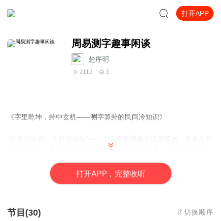
打开APP
周易测字趣事闲谈
楚序明
2112
3
《字里乾坤，卦中玄机——测字算卦的民间冷知识》
"拆字测吉凶，卜卦知祸福"——古人将智慧藏于汉字笔画，将命运托
付阴阳卦象。本专辑带您穿越市井茶馆、街头卦摊，聆听那些令人
拍案叫绝的测字奇谈：
打
开
A
P
P，完整收听
• 为何"柴"字断姻缘，却暗藏升官玄机？
• 商人写"盈"字问财运，卦师却盯上"皿"下血光？
节目(30)
切换顺序