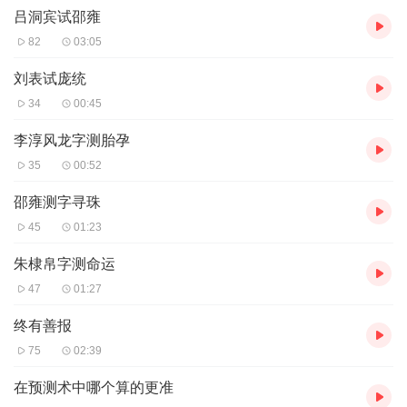
• 落魄书生随手涂鸦，竟被算出十年后功名？
吕洞宾试邵雍
82
03:05
从拆字解梦到卦象破局，从江湖骗术到民间智慧，每期一个离奇故
事，带您看透汉字中的命运密码，笑谈卦象里的众生百态。听罢或
刘表试庞统
许恍然：原来命运，早藏在那一撇一捺、一阴一阳之间。
34
00:45
（适合场景：通勤解闷/睡前故事/玄学爱好者）
李淳风龙字测胎孕
35
00:52
邵雍测字寻珠
45
01:23
朱棣帛字测命运
47
01:27
终有善报
75
02:39
在预测术中哪个算的更准