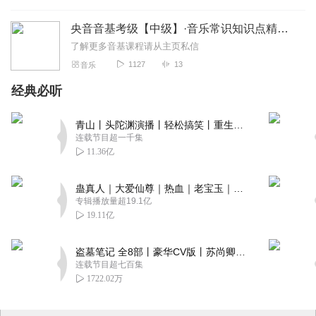
央音音基考级【中级】·音乐常识知识点精讲——音频版
了解更多音基课程请从主页私信
1127
13
音乐
经典必听
青山丨头陀渊演播丨轻松搞笑丨重生穿越丨古代权谋丨VIP免费 | 多人有声剧
连载节目超一千集
11.36亿
蛊真人｜大爱仙尊｜热血｜老宝玉｜多人VIP免费有声剧
专辑播放量超19.1亿
19.11亿
盗墓笔记 全8部丨豪华CV版丨苏尚卿&边江 领衔 多人有声剧丨冠声文化丨南派三叔
连载节目超七百集
1722.02万