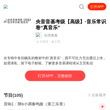
打开APP
央音音基考级【高级】·音乐常识
卷“真音乐”
乐理卷卷
3.35万
179
在专辑中各别确实的教材中的“真音乐”，因不可抗力无法通过上传，
如需请私，留下电子邮箱。
了解更多音基课程请从主页私信
打
开
A
P
P，完整收听
节目(105)
切换顺序
音响1：降b小调奏鸣曲（第三乐章）