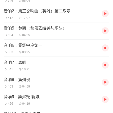
746
06:04
音响2：第三交响曲（英雄）第二乐章
512
17:07
音响5：楚商（曾侯乙编钟与乐队）
604
04:25
音响6：霓裳中序第一
553
03:25
音响7：离骚
541
10:21
音响8：扬州慢
463
04:59
音响9：窦娥冤·斩娥
426
04:19