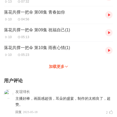
13
07:32
落花共撑一把伞 第08集 青春如你
10
04:56
落花共撑一把伞 第09集 祝福自己(1)
10
05:13
落花共撑一把伞 第10集 雨夜心情(1)
10
05:23
加载更多
用户评论
友谊绵长
主播好棒，画面感超强，耳朵的盛宴，制作的太精良了，超
赞。
回复
2023-05-18
2