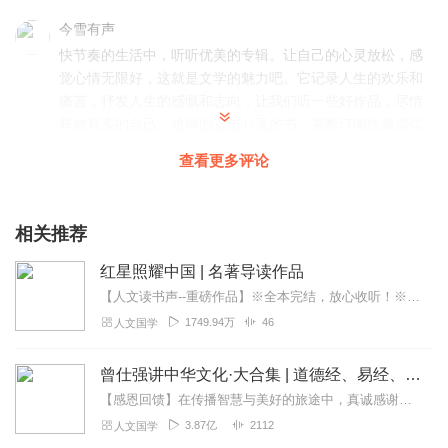
今雪有声
快节奏的生活中，听听优美的专辑。让自己的心灵放松，感
觉心情无限好，这就是文学的魅力吧。它记录人生的欢乐和
痛苦，抒发人生的感慨和志向，让我们听一些好作品，尽情
释放真实的自己。难得的直击心灵的书，果断订阅收藏👏👏
回复
2023-05-31
1
查看更多评论
猫性小魔女
非常好的内容，节省了看纸质书的时间。意境深远，经典永
相关推荐
远值得仔细咀嚼。很精彩，推荐给大家。
红星照耀中国 | 名著导读作品
回复
2023-05-18
1
【人文读书声--重磅作品】※全本完结，放心收听！※八年级（上）语文教科书名著导读指定作品，同名有声书！※著名翻译家董乐山先生权威中文译本！※人民文学出版...
1749.94万
46
人文国学
船长麦嘉文_优一剧社
真是一本好书。文学的魅力绝不亚于心灵的碰撞，它记录人
曾仕强讲中华文化·大合集 | 道德经、易经、三国演义中的国学
生的欢乐和痛苦，抒发人生的感慨和志向，无论是高歌还是
悲泣，都是为了显示对人生的一种真挚追求。春暖花开，夏
【感恩回馈】在传播智慧与美好的旅途中，真诚感谢每一位伙伴的温暖陪伴与鼎力支持！欢迎曾仕强学堂粉丝听友们入群交流，更多新鲜玩法和福利活动等你！添加微信：zengf...
日灿烂，秋凉如水，冬月无边，无不是人生百味。主播精心
3.87亿
2112
人文国学
打造，值得推荐！