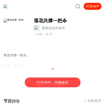
打开APP
落花共撑一把伞
赞美的音符有声
840
19
落花共撑一把伞。
作者。李永海。
天道酬勤 文学有爱。
打
开
A
P
P，完整收听
“沾衣欲湿杏花雨，吹面不寒杨柳风”。文学对于我来说，就像是
一次次休闲的出游，让思想踏踏青，让心情放放松。
那一年，我刚满十八岁，入伍来到千里之外的济南军区某坦克
节目(53)
切换顺序