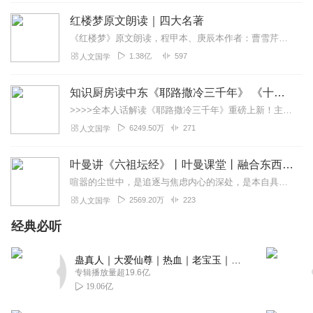
回复
2023-05-17
红楼梦原文朗读｜四大名著
1
《红楼梦》原文朗读，程甲本、庚辰本作者：曹雪芹，朗读：白云出岫、蓝色百合《红楼梦》程甲本和庚辰本是该书两大重要版本。程甲本由程伟元和高鹗于乾隆五十六年（1791...
崽崽_Lucky
1.38亿
597
人文国学
刚刚听到第四集，感觉置身其中!主播声音很好听，用心的演
播很有代入感!期待更新!
知识厨房读中东《耶路撒冷三千年》 《十字军的故事》《奥斯曼帝国与土耳其》人话解读 | 读懂巴以冲突、叙利亚
回复
2023-05-17
1
>>>>全本人话解读《耶路撒冷三千年》重磅上新！主讲人「知识厨房」全新解读，3次奔赴以色列，直击巴以冲突，他经历了什么？又会给我们带来什么？欢迎收听，参与抽奖！...
6249.50万
271
人文国学
成心的饕餮
哇⊙ω⊙，女播的声音好细腻温柔，能稳稳的把我代入文章情
叶曼讲《六祖坛经》丨叶曼课堂丨融合东西国学大师
景里，后期音效的制作背景音乐的转换都刚刚好，而且节奏
喧嚣的尘世中，是追逐与焦虑内心的深处，是本自具足的宁静为什么说“菩提自性，本来清净”？为何顿悟不在遥远的庙堂，而在当下的柴米油盐？我们终日寻找的“佛”，究竟在何...
掌控也刚刚好👍👏，中间进入的各角色的声音也很有意思尤
2569.20万
223
人文国学
其是小孩的声音嘿嘿😜，喜欢喜欢爱了😊。大家都快来听一
听哦可以放松心情洗涤心灵，还请主播大大继续努力，期待
经典必听
后几集的制作哦😁٩(๑^o^๑)۶
回复
2023-05-17
蛊真人｜大爱仙尊｜热血｜老宝玉｜多人VIP免费有声剧
1
专辑播放量超19.6亿
19.06亿
星诺猫
文笔细腻，听来婉转，主播精心的演绎制作，非常值得一