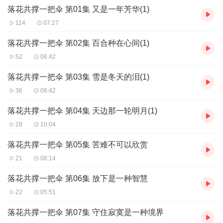
部队，成为一名年轻的共和国士兵。火热的军营伴随着我的青春年
落花共撑一把伞 第01集 又是一年芳华(1)
华，理想和愿望变得五彩缤纷。生命里有了当兵的历史，一辈子都
会感到珍贵！三年后，我退伍回到家乡固始县参加税务工作。我志
114
07:27
向不小，心比天高。一些朋友谆谆教导我，工作不仅仅是埋头苦干
实干，更要像文学一样灵活、多动、善变。细细琢磨，颇有一番滋
落花共撑一把伞 第02集 百合种在心间(1)
味在心头。经不住文学的诱惑，我渐渐迷上了文学，迷上了写作。
52
06:42
文学的魅力绝不亚于心灵的碰撞，它记录人生的欢乐和痛苦，
落花共撑一把伞 第03集 雪是冬天的泪(1)
抒发人生的感慨和志向，无论是高歌还是悲泣，都是为了显示对人
36
08:42
生的一种真挚追求。文学充分张扬我的个性，得意时不张狂，失意
时不沮丧。这也许是我追求的目标，就使我在文字里边尽情释放真
落花共撑一把伞 第04集 天边那一轮明月(1)
实的自己。春暖花开，夏日灿烂，秋凉如水，冬月无边。
28
10:04
落花共撑一把伞 第05集 苦难不可以欣赏
21
08:14
落花共撑一把伞 第06集 放下是一种智慧
22
05:51
落花共撑一把伞 第07集 守住寂寞是一种境界