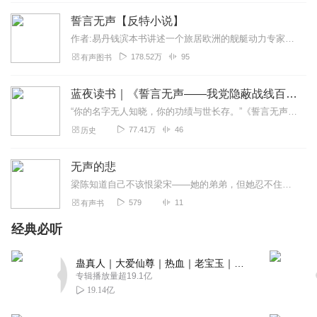
誓言无声【反特小说】
作者:易丹钱滨本书讲述一个旅居欧洲的舰艇动力专家回国协助人民海军制造新型潜艇，台湾特务机关布置暗杀行动，我反间谍部门闻风而动反间谍的故事。在和平的年代里，有...
178.52万
95
有声图书
蓝夜读书｜《誓言无声——我党隐蔽战线百年斗争秘闻》
“你的名字无人知晓，你的功绩与世长存。”《誓言无声——我党隐蔽战线百年斗争秘闻》专题，以文字、图片、视频、诗歌的形式，讲述那些非凡岁月的传奇，致敬那些为民族独立...
77.41万
46
历史
无声的悲
梁陈知道自己不该恨梁宋——她的弟弟，但她忍不住把对父母的怨气发泄到这个既得利益者身上，看到他在她面前装乖的样子就令人作呕。她才不会因为几句嘘寒问暖的话心...
579
11
有声书
经典必听
蛊真人｜大爱仙尊｜热血｜老宝玉｜多人VIP免费有声剧
专辑播放量超19.1亿
19.14亿