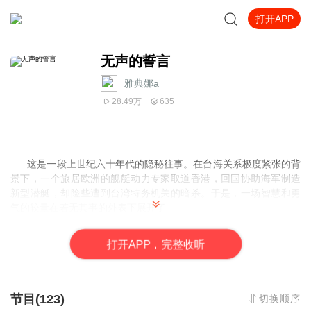
打开APP
无声的誓言
雅典娜a
28.49万
635
这是一段上世纪六十年代的隐秘往事。在台海关系极度紧张的背
景下，一个旅居欧洲的舰艇动力专家取道香港，回国协助海军制造
新型潜艇，却险些遭到台湾特务机关的暗杀。于是，一场智慧和勇
气的较量在若无其事的外表下展开了。
打
开
A
P
P，完整收听
节目(123)
切换顺序