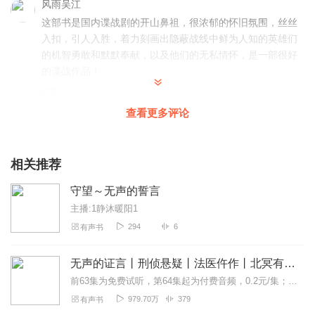
风雨吴江
这部书是国内谍战剧的开山鼻祖，很浓郁的怀旧氛围，丝丝
入扣，引人入胜，着力刻画出隐蔽战线中鲜为人知的英雄们
的机智勇敢和默默奉献，以及他们的无私情怀，是一部很好
的谍战作品！
回复
2023-05-22
5
查看更多评论
阳光_4kx
小说很精彩，更新等待中
相关推荐
回复
2023-09-07
0
守望～无声的誓言
主播:1静沐暖阳1
294
6
有声书
无声的证言丨刑侦悬疑丨法医仵作丨北冥有声
前63集为免费试听，第64集起为付费音频，0.2元/集；首发30集，日更3集，不定时爆更，多多评论订阅可加更哦~【内容简介】全才法医齐宏宇，忽然涉及一桩杀亲命案...
979.70万
379
有声书