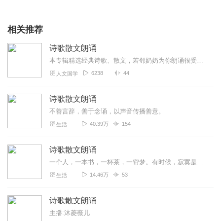
相关推荐
诗歌散文朗诵
本专辑精选经典诗歌、散文，若邻奶奶为你朗诵很受欢迎的诗歌和散文，给您带来轻松、愉悦的心情，消除您一天的疲惫！希望能得到大家的支持和鼓励，你们的支持是我前行的动力...
6238
44
人文国学
诗歌散文朗诵
不善言辞，善于念诵，以声音传播善意。
40.39万
154
生活
诗歌散文朗诵
一个人，一本书，一杯茶，一帘梦。有时候，寂寞是这样的叫人心动，也只有此刻，世事才会如此波澜不惊。凉风吹起书页，这烟雨，让尘封在书卷里的词章和故事，弥漫着潮湿的气...
14.46万
53
生活
诗歌散文朗诵
主播:沐菱薇儿