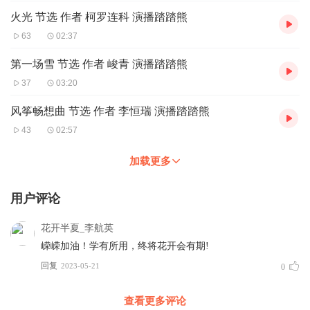
火光 节选 作者 柯罗连科 演播踏踏熊
63
02:37
第一场雪 节选 作者 峻青 演播踏踏熊
37
03:20
风筝畅想曲 节选 作者 李恒瑞 演播踏踏熊
43
02:57
加载更多
用户评论
花开半夏_李航英
嵘嵘加油！学有所用，终将花开会有期!
回复
2023-05-21
0
查看更多评论