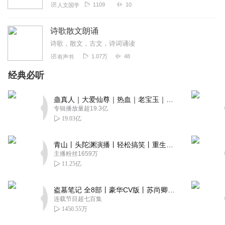
1109
10
人文国学
诗歌散文朗诵
诗歌，散文，古文，诗词诵读
1.07万
48
有声书
经典必听
蛊真人｜大爱仙尊｜热血｜老宝玉｜多人VIP免费有声剧
专辑播放量超19.3亿
19.03亿
青山丨头陀渊演播丨轻松搞笑丨重生穿越丨古代权谋丨VIP免费 | 多人有声剧
主播粉丝1659万
11.25亿
盗墓笔记 全8部丨豪华CV版丨苏尚卿&边江 领衔 多人有声剧丨冠声文化丨南派三叔
连载节目超七百集
1450.55万