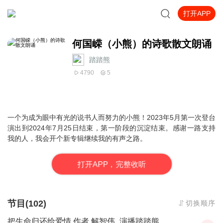
打开APP
何国嵘（小熊）的诗歌散文朗诵
踏踏熊
4790
5
一个为成为眼中有光的说书人而努力的小熊！2023年5月第一次登台
演出到2024年7月25日结束，第一阶段的沉淀结束。感谢一路支持
我的人，我会开个新专辑继续我的有声之路。
打
开
A
P
P，完整收听
节目(102)
切换顺序
把生命归还给爱情 作者 解智伟_演播踏踏熊