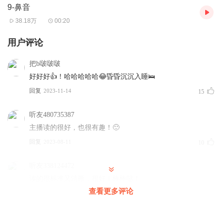
9-鼻音
38.18万
00:20
用户评论
把b啵啵啵
好好好👍！哈哈哈哈哈😂昏昏沉沉入睡🛌
回复
2023-11-14
15
听友480735387
主播读的很好，也很有趣！🙂
回复
2023-08-11
10
听友338124472
读的很标准又清晰，很好！棒棒哒！
查看更多评论
回复
2023-09-10
6
1764434xbto