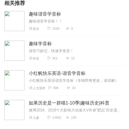
相关推荐
泼水歌手术后来就来了没，不能说了算是个头大哥
回复
2023-08-06
5
趣味谐音学音标
趣味谐音学音标！！
听友515211419
1019
9
音乐
服了，被我爸强迫在读
回复
2024-07-24
3
趣味学音标
谐音巧妙记，快速学发音！
美丽的女孩_6s
911
13
外语
好玩急了，我觉得特别好玩
回复
2025-07-18
1
小红帆快乐英语-谐音学音标
小红帆快乐英语谐音学音标（专辑即将更改，请谅解）
二品武者
506
10
人文国学
恭喜，你是第985154783214786221448622448663221个看的此
消息的人。我猜你刚刚肯定没有读这个数字，甚至没有注意
如果历史是一群喵1-10季|趣味历史|科普
到里面的小数点。哈，你肯定又回去看了，可是我根本没有
微博2019、2018十大影响力动漫大V作者“肥志”历史漫画系列！理清纷繁复杂的历史脉络，一本让你读史和撸喵一样轻松的萌漫中国史！微博话题阅读量超20亿，引爆全...
放小数点，回去看的请都赞一个！谁也不要抵赖！抵赖的人
2.65亿
125
儿童
祝你胖二百斤！我猜你现在肯定在默默地复制
回复
2025-11-11
0