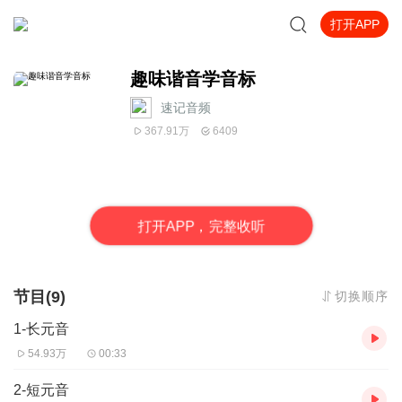
打开APP
趣味谐音学音标
速记音频
367.91万
6409
打
开
A
P
P，完整收听
节目(9)
切换顺序
1-长元音
54.93万
00:33
2-短元音