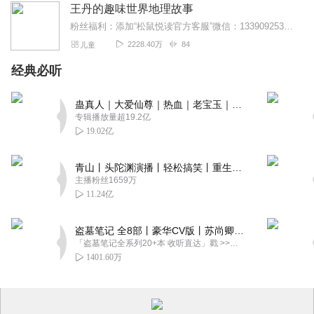
王丹的趣味世界地理故事
粉丝福利：添加“松鼠悦读官方客服”微信：13390925385，朋友圈每周都有“高品质特价图书”推荐、每日育儿知识分享、及粉丝群内与主持人互动的机会哦~新课上线...
239班段懿轩
2228.40万
84
儿童
不好👎不好👎不好👎
经典必听
回复
2023-08-01
5
听友341369919
蛊真人｜大爱仙尊｜热血｜老宝玉｜多人VIP免费有声剧
专辑播放量超19.2亿
很不错的App，学英语很不错的选择
19.02亿
回复
2023-07-09
4
青山丨头陀渊演播丨轻松搞笑丨重生穿越丨古代权谋丨VIP免费 | 多人有声剧
听友476517475
主播粉丝1659万
很好学，我很喜欢他的时候给我发信息。
11.24亿
回复
2023-07-01
4
盗墓笔记 全8部丨豪华CV版丨苏尚卿&边江 领衔 多人有声剧丨冠声文化丨南派三叔
「盗墓笔记全系列20+本 收听直达」戳 >>改编自南派三叔同名作品，腾讯音乐娱乐集团出品，冠声文化制作，...
1401.60万