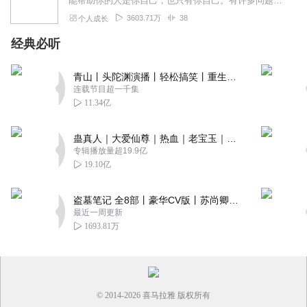
能帮助你的人是你自己，也只有你自己。有许多问题需要你向自己发问。比如你能停止自我批判吗？你能对自己好一些吗？也许最重要的问题是，你能开始爱自己吗？书中金句一个...
3603.71万
38
个人成长
经典必听
青山丨头陀渊演播丨轻松搞笑丨重生穿越丨古代权谋丨VIP免费 | 多人有声剧
连载节目超一千集
11.34亿
蛊真人｜大爱仙尊｜热血｜老宝玉｜多人VIP免费有声剧
专辑播放量超19.9亿
19.10亿
盗墓笔记 全8部丨豪华CV版丨苏尚卿&边江 领衔 多人有声剧丨冠声文化丨南派三叔
最近一周更新
1693.81万
© 2014-
2026
喜马拉雅 版权所有