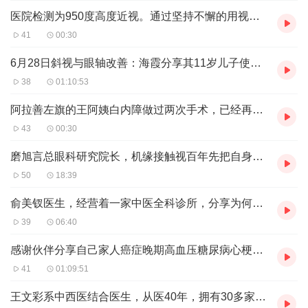
医院检测为950度高度近视。通过坚持不懈的用视百年调理
41
00:30
6月28日斜视与眼轴改善：海霞分享其11岁儿子使用产品一个半月后
38
01:10:53
阿拉善左旗的王阿姨白内障做过两次手术，已经再次眼睛看不见了：多种眼疾：葡萄膜炎
43
00:30
磨旭言总眼科研究院长，机缘接触视百年先把自身老花问题改善，视力防空师蒋明
50
18:39
俞美钗医生，经营着一家中医全科诊所，分享为何合作视百年护眼赛道视力防空师蒋明
39
06:40
感谢伙伴分享自己家人癌症晚期高血压糖尿病心梗用营养师蒋明的方案提升免疫力恢复健康
41
01:09:51
王文彩系中西医结合医生，从医40年，拥有30多家药店经营药品16年，现任药品行业