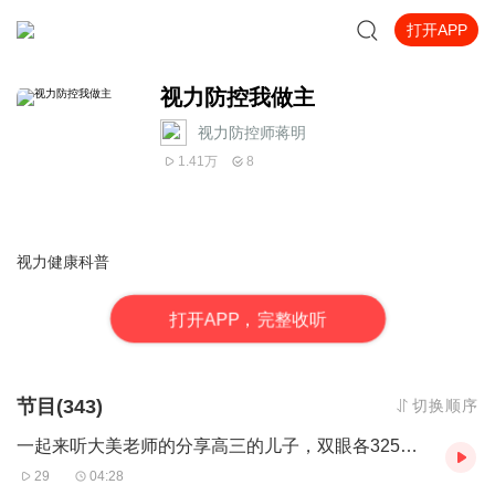
打开APP
视力防控我做主
视力防控师蒋明
1.41万
8
视力健康科普
打
开
A
P
P，完整收听
节目(343)
切换顺序
一起来听大美老师的分享高三的儿子，双眼各325度，375度，200多度的散光
29
04:28