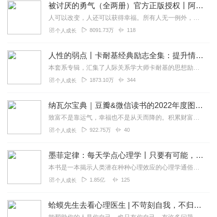
被讨厌的勇气（全两册）官方正版授权丨阿德勒心理学畅销经典｜幸福的勇气
人可以改变，人还可以获得幸福。所有人无一例外，都能如此。——阿德勒心理学一名深陷自卑、无能与不幸福的青年，听到了一名哲人主张的“世界无比单纯，人人都能幸福”便来...
8091.73万
118
个人成长
人性的弱点丨卡耐基经典励志全集：提升情商和沟通技巧
本套系专辑，汇集了人际关系学大师卡耐基的思想励志精华，收录《人性的弱点》《人性的优点》《语言的突破》《美好的人生》《快乐的人生》等所有经典！是卡耐基的经典合辑，...
1873.10万
344
个人成长
纳瓦尔宝典｜豆瓣&微信读书的2022年度图书|从白手起家到财务自由
致富不是靠运气，幸福也不是从天而降的。积累财富和幸福生活是我们可以学习的技能。这本书收集整理了硅谷投资人纳瓦尔在过去十年里通过推特、播客和采访等方式分享的人生智...
922.75万
40
个人成长
墨菲定律：每天学点心理学丨只要有可能，就一定会发生
本书是一本揭示人类潜在种种心理效应的心理学通俗读物，其中最有代表性的即“墨菲定律”。与此同时，从自我认知、经济管理等方面入手，作者引出了数十条对现代人工作和生活...
1.85亿
125
个人成长
蛤蟆先生去看心理医生 | 不苛刻自我，不归咎原生家庭，承担人生责任，学会真正独立丨心理学心理咨询入门读物