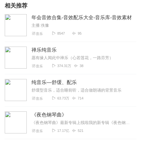
相关推荐
年会音效合集-音效配乐大全-音乐库-音效素材
主播:佚豫
8547
95
音乐
禅乐纯音乐
愿有缘人闻此中禅乐（心若莲花，一路芬芳）
374.31万
38
音乐
纯音乐—舒缓、配乐
舒缓型音乐，适合睡前听，适合做朗诵的背景音乐
63.73万
714
音乐
《夜色钢琴曲》
《夜色钢琴曲》最新专辑上线啦我的新专辑《夜色钢琴曲最新专辑》（点击跳转）已经上线，新专辑是《夜色钢琴曲》的升级版，我精选了诸多经典原创作品与大家分享，愿未来...
17.17亿
521
音乐