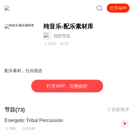
打开APP
纯音乐-配乐素材库
羯想莺筱
5912
29
配乐素材，任你挑选
打
开
A
P
P，完整收听
节目(73)
切换顺序
Energetic Tribal Percussion
306
01:42