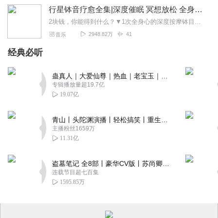
行星钵音疗愈全集|深度催眠 冥想放松 全身心深度按摩
2块钱，你能得到什么？▼1次全身心的深度按摩钵目前已广泛地被应用于美容Spa和按摩养生馆的疗程中，许多疗愈师使用铜钵在身体上，发现5分钟铜钵按摩的深度放松，效...
2948.82万
41
音乐
经典必听
蛊真人｜大爱仙尊｜热血｜老宝玉｜多人VIP免费有声剧
专辑播放量超19.7亿
19.07亿
青山丨头陀渊演播丨轻松搞笑丨重生穿越丨古代权谋丨VIP免费 | 多人有声剧
主播粉丝1659万
11.31亿
盗墓笔记 全8部丨豪华CV版丨苏尚卿&边江 领衔 多人有声剧丨冠声文化丨南派三叔
连载节目超七百集
1595.85万