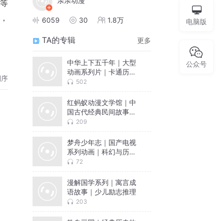
亲亲动漫
”等
，
6059
30
1.8万
电脑版
TA的专辑
更多
中华上下五千年｜大型
公众号
动画系列片｜卡通历史
倒序
故事
502
红蚂蚁动漫文学馆｜中
国古代经典民间故事｜
科幻动漫
209
梦舟少年志｜国产电视
系列动画｜科幻与历史
动画
72
漫解国学系列｜寓言成
语故事｜少儿励志推理
203