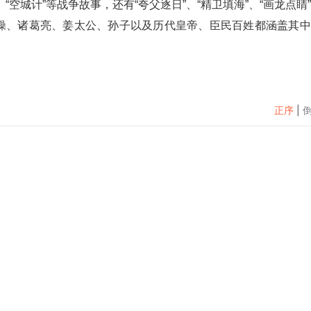
“空城计”等战争故事，还有“夸父逐日”、“精卫填海”、“画龙点睛
操、诸葛亮、姜太公、孙子以及历代皇帝、臣民百姓都涵盖其中
正序
|