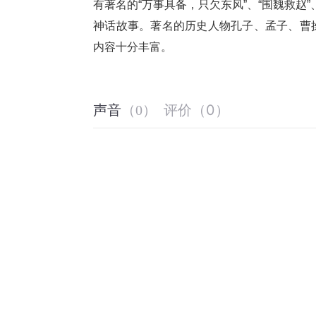
有著名的“万事具备，只欠东风”、“围魏救赵”、
神话故事。著名的历史人物孔子、孟子、曹
内容十分丰富。
评价
（
0
）
声音
（
0
）