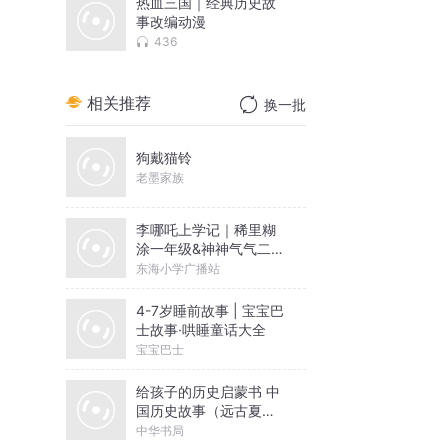
热血三国｜经典历史故
事改编动漫
436
相关推荐
换一批
狗戴猫铃
老墨家族
李哪吒上学记｜稀里糊
涂一年级&神神气气二年
级
东海小学广播站
4-7岁睡前故事 | 宝宝巴
士故事·哄睡童话大全
宝宝巴士
给孩子的历史启蒙书 中
国历史故事（远古夏商
西周）
中华书局