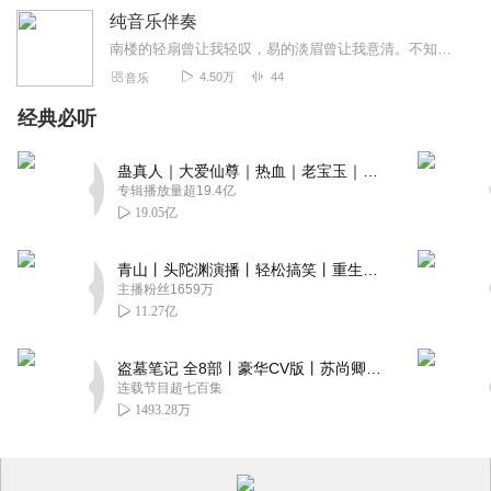
纯音乐伴奏
南楼的轻扇曾让我轻叹，易的淡眉曾让我意清。不知是无病呻吟，还是内心确是空旷，在雨纷飞的夏季，浇的都是愁，漂的都是诗，“流萤闻夏夜，巷幽影更长，芳菲歇，片片弥香；...
4.50万
44
音乐
经典必听
蛊真人｜大爱仙尊｜热血｜老宝玉｜多人VIP免费有声剧
专辑播放量超19.4亿
19.05亿
青山丨头陀渊演播丨轻松搞笑丨重生穿越丨古代权谋丨VIP免费 | 多人有声剧
主播粉丝1659万
11.27亿
盗墓笔记 全8部丨豪华CV版丨苏尚卿&边江 领衔 多人有声剧丨冠声文化丨南派三叔
连载节目超七百集
1493.28万