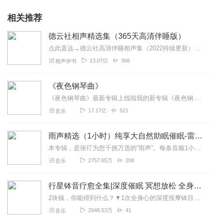
相关推荐
德云社相声精选集（365天高清伴睡版）
点此直达→德云社高清伴睡相声集（2022持续更新）点此直达→德云社小剧场相声集（高清经典版）←最新高清免费相声德云伴眠，好梦连连~365不间断温馨陪伴，助力每个...
13.07亿
366
相声评书
《夜色钢琴曲》
《夜色钢琴曲》最新专辑上线啦我的新专辑《夜色钢琴曲最新专辑》（点击跳转）已经上线，新专辑是《夜色钢琴曲》的升级版，我精选了诸多经典原创作品与大家分享，愿未来...
17.17亿
521
音乐
雨声精选（1小时）纯享大自然助眠催眠-雷雨声，下雨
本专辑，是张玎为您千挑万选的“雨声”。每条音频1小时，中间没有打扰。有轻柔细雨、淅淅沥沥；雨滴入水，滴答作响；隐隐雷声，隆隆为伴；流水潺潺，映入耳畔。这里没有音...
2757.65万
208
音乐
行星钵音疗愈全集|深度催眠 冥想放松 全身心深度按摩
2块钱，你能得到什么？▼1次全身心的深度按摩钵目前已广泛地被应用于美容Spa和按摩养生馆的疗程中，许多疗愈师使用铜钵在身体上，发现5分钟铜钵按摩的深度放松，效...
2948.53万
41
音乐