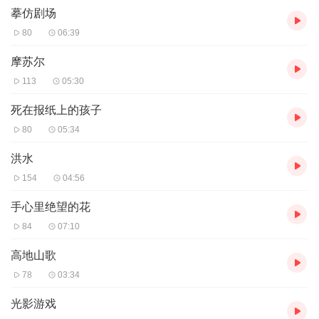
摹仿剧场
80
06:39
摩苏尔
113
05:30
死在报纸上的孩子
80
05:34
洪水
154
04:56
手心里绝望的花
84
07:10
高地山歌
78
03:34
光影游戏