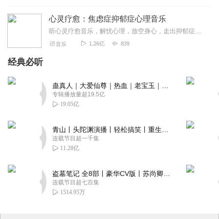
心灵疗愈：焦虑症抑郁症心理音乐
听心灵疗愈音乐，解忧心理，放空身心，走出抑郁症、焦虑症、恐惧症等情绪困扰。疗愈音乐=心灵养生最有效的聆听建议：步骤一、选择安静的环境，闭目静卧或坐。步骤二、根据...
1.26亿
839
音乐
经典必听
蛊真人｜大爱仙尊｜热血｜老宝玉｜多人VIP免费有声剧
专辑播放量超19.5亿
19.05亿
青山丨头陀渊演播丨轻松搞笑丨重生穿越丨古代权谋丨VIP免费 | 多人有声剧
连载节目超一千集
11.28亿
盗墓笔记 全8部丨豪华CV版丨苏尚卿&边江 领衔 多人有声剧丨冠声文化丨南派三叔
连载节目超七百集
1514.95万