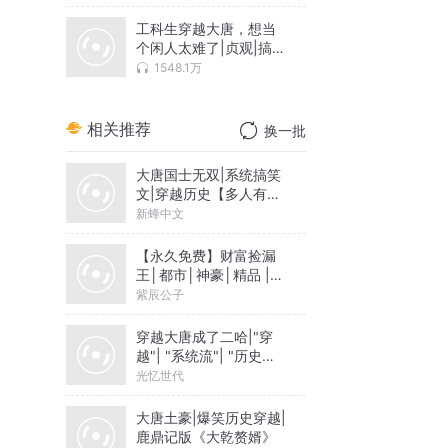
工科生穿越大唐，想当
个闲人太难了|贞观|搞
笑|穿越
1548.1万
相关推荐
换一批
大唐国士无双|系统搞笑
文|穿越历史【多人有声
剧】
新蜂中文
【永久免费】财富捡漏
王│都市│神豪│精品 |
多人
紫辰公子
穿越大唐成了二哈|"穿
越"| "系统流"| "历史小
说"|架空历史|历史
光忆世代
大唐土豪|爆笑历史穿越|
鹿鼎记版《大乾赘婿》