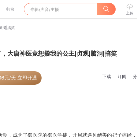
电台
上传
脑洞|搞笑
，大唐神医竟想撬我的公主|贞观|脑洞|搞笑
下载
订阅
36
元/天 立即开通
唐朝，成为了御医院的御医学徒，开局就遇见绝美的妃子痛经，