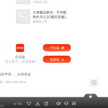
天机笑江湖
大唐极品驸马：开局硬
刚长乐公主|爆笑穿越|历
史爽文|赘婿|智商在线
废材路人甲
手机端
企业版
电脑端
员工学习，企业买单
版权声明
自律承诺
：400-838-5616
x
1.0
:00