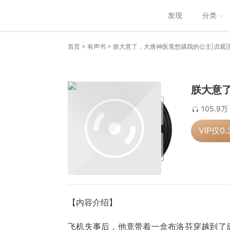
发现
分类
>
>
首页
有声书
朕大意了，大唐神医竟想撬我的公主|贞观|
朕大意了
105.9万
VIP仅
0.
【内容介绍】
飞机失事后，他竟带着一盒布洛芬穿越到了