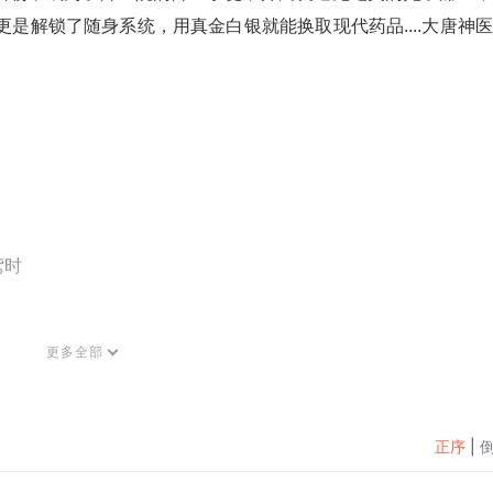
是解锁了随身系统，用真金白银就能换取现代药品....大唐神
鸢时
0.2元/集，会员免费收听；日更3集，不定时爆更，多多评论订
更多全部
正序
|