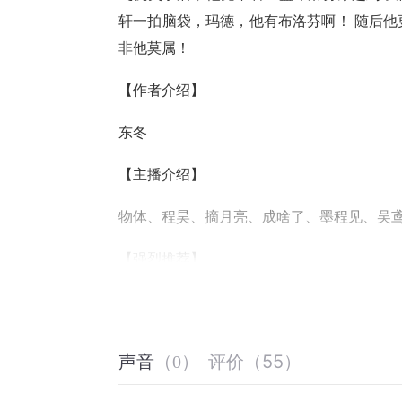
轩一拍脑袋，玛德，他有布洛芬啊！ 随后他更
非他莫属！
【作者介绍】
东冬
【主播介绍】
物体、程昊、摘月亮、成啥了、墨程见、吴
【强烈推荐】
前40集为免费试听，第41集起为付费音频，
加更哦~
评价
（
55
）
声音
（
0
）