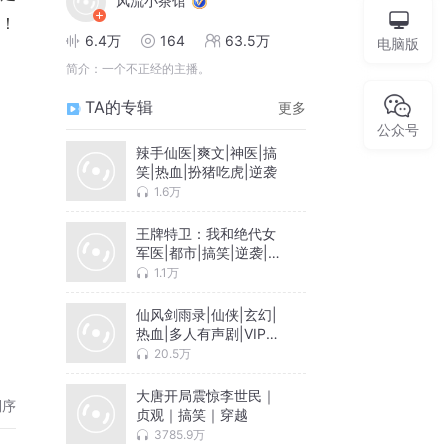
风流小茶馆
医！
6.4万
164
63.5万
电脑版
简介：
一个不正经的主播。
TA的专辑
更多
公众号
辣手仙医|爽文|神医|搞
笑|热血|扮猪吃虎|逆袭
1.6万
王牌特卫：我和绝代女
军医|都市|搞笑|逆袭|爽
文
1.1万
仙风剑雨录|仙侠|玄幻|
阅可
热血|多人有声剧|VIP免
费
20.5万
大唐开局震惊李世民｜
倒序
贞观｜搞笑｜穿越
3785.9万