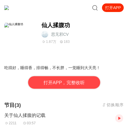
打开APP
仙人揉腹功
思无邪CV
1.87万
183
吃得好，睡得香，排得畅，不长胖，一觉睡到大天亮！
打
开
A
P
P，完整收听
节目(3)
切换顺序
关于仙人揉腹的记载
2211
03:57