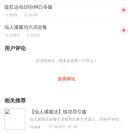
提肛运动10分钟口令版
5576
10:04
仙人揉腹功六式合集
1.09万
32:02
用户评论
还没有评论，快来发表第一个评论！
发表评论
相关推荐
【仙人揉腹法】练功导引版
仙人揉腹法创编于清朝养生家方开道人。又称为“内壮法”，通过简单有序的轻柔按摩方法，使内脏元气汇聚，气血运行通畅，而达到“内气强壮”的目的。仙人揉腹法，与一般的...
94.41万
16
健康