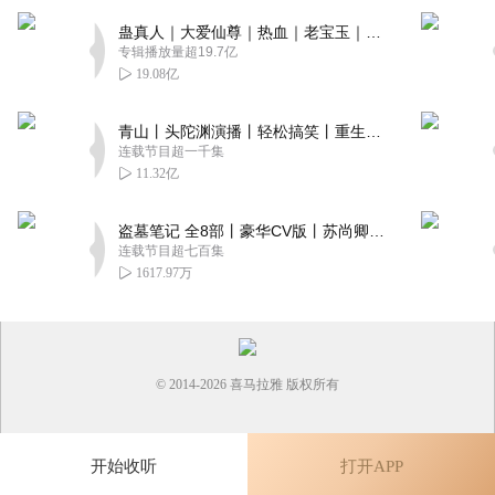
蛊真人｜大爱仙尊｜热血｜老宝玉｜多人VIP免费有声剧
专辑播放量超19.7亿
19.08亿
青山丨头陀渊演播丨轻松搞笑丨重生穿越丨古代权谋丨VIP免费 | 多人有声剧
连载节目超一千集
11.32亿
盗墓笔记 全8部丨豪华CV版丨苏尚卿&边江 领衔 多人有声剧丨冠声文化丨南派三叔
连载节目超七百集
1617.97万
© 2014-
2026
喜马拉雅 版权所有
开始收听
打开APP