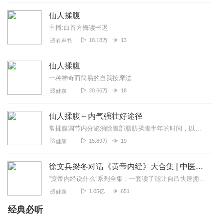
仙人揉腹
主播:白首方悔读书迟
18.18万
13
有声书
仙人揉腹
一种神奇而简易的自我按摩法
20.66万
18
健康
仙人揉腹～内气强壮好途径
常揉腹调节内分泌消除腹部脂肪揉腹半年的时间，以前肚子是冰凉，现在热的跟小火炉一样。体温高一度，身体更健康。
15.89万
19
健康
徐文兵梁冬对话《黄帝内经》大合集 | 中医养生
“黄帝内经说什么”系列全集：一套读了能让自己快速拥有天时、地利、人和的正能量书籍。年轻人读了能更好地懂得处事养身，变得强大；中年人读了会放下得失，随心所欲；老年...
1.05亿
651
健康
经典必听