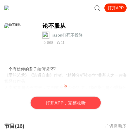
打开APP
论不服从
jason打死不投降
868
11
一个有信仰的君子如何说“不”
《爱的艺术》《逃避自由》作者、“精神分析社会学”奠基人之一弗洛
姆经典作品
人类究竟是否有未来，文明究竟是否会终结，端赖我们是否秉持怀
疑的能力、批判的能力和不服从的能力。——艾里希·弗洛姆
在《论不服从》这本文集中，艾里希•弗洛姆清楚说明了“ 服从”和“不
打
开
A
P
P，完整收听
服从”究竟意味什么 ：服从人性和人道社会的目标，不服从各种偶
像。他的论述至今仍有相关意义：反对盲从因袭，对司空见惯的“陋
识”部分持批判的立场。弗洛姆的洞见结合了社会和政治现象所获得
的心理学，促使他在一段时期内支持美国社会党，投身和平运动，
节目(16)
切换顺序
呼吁采取裁军步骤。在这些活动中，他对各类人云亦云的“常识”以及