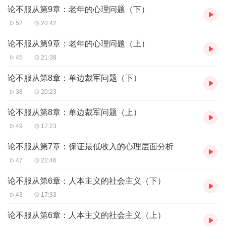
论不服从第9章：老年的心理问题（下）
官方的政治话语实践了他的不服从态度，他所服从的是心智健全的
思考方式，与阿尔伯特•施韦泽、伯特兰•罗素等先知哲人们秉持的理
52
20:42
念一脉相承。
论不服从第9章：老年的心理问题（上）
45
21:38
论不服从第8章：单边裁军问题（下）
38
20:23
论不服从第8章：单边裁军问题（上）
49
17:23
论不服从第7章：保证最低收入的心理层面分析
47
22:46
论不服从第6章：人本主义的社会主义（下）
43
17:33
论不服从第6章：人本主义的社会主义（上）