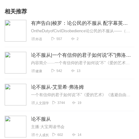
相关推荐
有声告白|梭罗：论公民的不服从 配字幕英语有声书
OntheDutyofCivilDisobedience论公民的不服从——（美）梭罗语言难度：5星小节数：2平均单节时长：32分钟本版本口音：...
557
2
外语
论不服从|一个有信仰的君子如何说“不”|弗洛姆
内容简介······一个有信仰的君子如何说“不”《爱的艺术》《逃避自由》作者、“精神分析社会学”奠基人之一弗洛姆经典作品人类究竟是否有未来，文明究...
542
13
健康
论不服从-艾里希·弗洛姆
一个有信仰的君子如何说“不”《爱的艺术》《逃避自由》作者、“精神分析社会学”奠基人之一弗洛姆经典作品人类究竟是否有未来，文明究竟是否会终结，端赖我们是否秉持怀疑...
3744
19
人文国学
论不服从
主播:大宝周读书会
602
14
个人成长