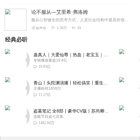
论不服从—艾里希·弗洛姆
服从心智健全的思考方式，人是社会结构中最高价值的，社会的目标是营造各类环境，让每个人充分发展其潜能、理性、爱和创造力，真正实现自由和发挥个性
1.35万
33
有声书
经典必听
蛊真人｜大爱仙尊｜热血｜老宝玉｜多人VIP免费有声剧
专辑播放量超19.4亿
19.05亿
青山丨头陀渊演播丨轻松搞笑丨重生穿越丨古代权谋丨VIP免费 | 多人有声剧
主播粉丝1659万
11.27亿
盗墓笔记 全8部丨豪华CV版丨苏尚卿&边江 领衔 多人有声剧丨冠声文化丨南派三叔
连载节目超七百集
1492.04万