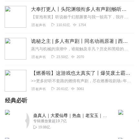
回复
2023-06-21
大奉打更人丨头陀渊领衔多人有声剧|畅听全集|王鹤棣、田曦薇主演影视剧原著|卖报小郎君
6
【冒泡有奖】听说杨千幻那厮要与我一较高下，我许七安要开始装叉了！快进入声音播放页戳下方输入框，冒个泡偷偷告诉我，我要用哪些诗词才能胜过他？说得好的，有赏！202...
旺旺小萌仔
110.61亿
1754
有声书
艾玛！沈庭之不是男主！啊哈哈哈！大快人心！！！这种渣
男，左右摇摆不定的，赶紧丢了！！真解气！！！
诡秘之主 | 多人有声剧丨同名动画原著 | 西幻克苏鲁 | 乌贼作品
回复
2023-07-14
5
蒸汽与机械的浪潮中，谁能触及非凡？历史和黑暗的迷雾里，又是谁在耳语？我从诡秘中醒来，睁眼看见这个世界：枪械，大炮，巨舰，飞空艇，差分机；魔药，占卜，诅咒，倒吊人...
23.50亿
2070
有声书
有声的雪愿
剧情很有趣，非常喜欢这个故事，喜马拉雅出品的故事，都
【燃番啦】这游戏也太真实了丨爆笑废土霸榜神作丨紫襟剧社制作
非常的喜欢，非常喜欢这种漫改有声剧，主播讲的非常好，
>>更多好听不套路的燃情有声剧，尽在燃番啦剧场↓年度重磅推荐本专辑为VIP免费专辑每天上午10点5集更新，订阅可以听到最新内容哦！每周抽一个专辑五星优质评论送...
让人完全沉迷其中，情节环环相扣，制作也很精良，主播讲
20.61亿
3061
有声书
述的画面感很强，哈哈，很精彩呢！！！
经典必听
回复
2023-06-21
5
蛊真人｜大爱仙尊｜热血｜老宝玉｜多人VIP免费有声剧
爱打台球的猫
专辑播放量超19.7亿
又一部剧听完了，癫癫的赶来喷一喷心中想法。 嗯，这是一
19.08亿
部妥妥的多人组合的三角恋呀。青梅竹马的秦穆宇恋着敢爱
敢恨的霍清瑶，而她却痴痴的追逐着一见钟情的沈思霆；可