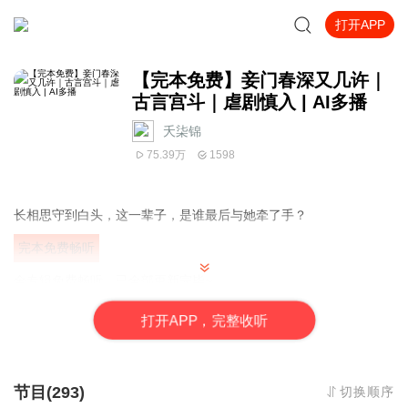
打开APP
【完本免费】妾门春深又几许｜
古言宫斗｜虐剧慎入 | AI多播
夭柒锦
75.39万
1598
长相思守到白头，这一辈子，是谁最后与她牵了手？
完本免费畅听
全专辑
免费畅听
，已全部更新完毕~
完本书等亲人们畅爽吸音！
如果觉得不错，记得给主播戳一个订阅，新书上架还可以第一时间
打
开
A
P
P，完整收听
收到通知~
当然还可以留言，主播看到了都会回复哟~
节目(293)
切换顺序
人生那么苦，来点甜剧。甜蜜专辑推荐：