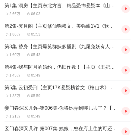
1V1，修仙狗粮文，强大又美好：《软萌师傅扮成我系统》；
第1集-洞房【主页东北方言、精品恐怖悬疑本《山神祭》，欢迎品尝~】
1V1，男女双强双穿，起点古言推荐剧巨制《花千变》；
2.66万
06:03
1V1，玄幻甜宠文，背后有人罩：《九尾兔妖有人罩》；
1V1，军旅题材文，男女主双强：《报告！我爱你》；
第2集-霁月阁【主页修仙狗粮文、美强甜1V1《软萌师傅扮成我系统》，欢迎品尝~】
《余生，请多多指教》
、
《原来和爱情靠得这么近》
等等。
... ...
1.86万
05:53
更有宫斗、虐恋大戏不停放送：
第3集-替身【主页爆笑群妖多播剧《九尾兔妖有人罩》，甜宠升级没有虐！】
《王妃，她大杀四方！》
、
《陛下，妾身不嫁》
、
《妾门春深又几
许》
、
《帝女倾城颜》
、
《丞相，太后她不想早朝》
、
《凤临天
1.60万
05:43
下：逆天狂妃太嚣张》
、
《 重生帝女狂炸了！》
等等。
... ...
第4集-我与阿月的婚约，仍旧作数！【主页《王妃，她大杀四方》，不喜虐恋勿入哟~】
还有男频爽文、恐怖悬疑和更多好听的专辑，欢迎在主页里，挖呀
1.45万
05:49
挖呀挖~
第5集-云初受刑【主页17K悬疑榜首文《棺山术》，盗墓笔记类型、AI多播，欢迎品尝~】
1.33万
05:59
妾门春深又几许-第006集-你将她弄到哪儿去了？【渣男和良配，女主会怎么选？】
1.21万
05:49
妾门春深又几许-第007集-姨娘，您在府上住的可还习惯？【虐恋预警，看到最后才是甜~】