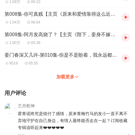
1.09万
06:10
第008集-你可真贱【主页《原来和爱情靠得这么近》，霸总小甜剧，来点糖~】
1.04万
06:04
第009集-阿月发高烧了？【主页《陛下，妾身不嫁》，长篇宫斗剧AI多播，欢迎品尝~】
1.00万
05:38
妾门春深又几许-第010集-你是不是盼着，我永远都回不来？
9519
05:55
加载更多
用户评论
兰月乾坤
霍青谣终究是错付了感情，原来青梅竹马的发小一直不离不
弃地守护在自己身边，有情人最终能否走在一起？订阅收藏
专辑追听起来❤️❤️❤️❤️❤️