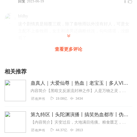
回复
2023-06-19
8
bfdhy
这个剧情真是颠覆三观，除了秦牧雨以外没有好人，可是女
主配不上秦牧雨，女主和渣男还藕断丝连，勾勾搭搭，没眼
看了
回复
2023-09-11
6
查看更多评论
懒惰的氧气
这本书真的很好，好到值得我费尽我为数不多的脑细胞想尽
相关推荐
一切描述来描述它。这本书期望值超乎你的期望质量不非常
蛊真人｜大爱仙尊｜热血｜老宝玉｜多人VIP免费有声剧
高录的非常好，希望所有人都能听到如此好听的书。！此书
故事不拖沓，构思也严谨，让人看得很爽。收视长虹冲冲冲
内容简介【黑暗文反派流封神之作】人是万物之灵，蛊是天地真精。一个穿越者不断重生的故事。一个养蛊、炼蛊、用蛊的奇特世界。配音组（男角色）老宝玉旁白...
19.08亿
3434
有声书
回复
2023-06-21
6
李拜天_82
第九特区丨头陀渊演播丨搞笑热血都市丨伪戒丨VIP免费多人有声剧
听了此专辑后，学习成绩上去了，被校花校草表白了，工作
【内容简介】灾变过后，大地满目疮痍。粮食匮乏，资源紧俏，局势混乱……一位从待规划区杀出来的青年，背对着漫天黄沙，孤身来到九区谋生，却不曾想偶然结识三五好友，一念...
升职加薪了。父母身体健健康康，妻子丈夫恩恩爱爱，孩子
44.37亿
2813
有声书
们开开心心。总而言之一句话那就是心想事成！耶