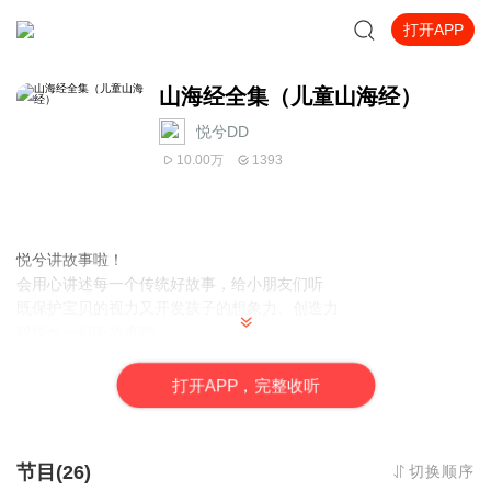
打开APP
山海经全集（儿童山海经）
悦兮DD
10.00万
1393
悦兮讲故事啦！
会用心讲述每一个传统好故事，给小朋友们听
既保护宝贝的视力又开发孩子的想象力、创造力
跟悦兮一起听故事吧
这里有好多好多好听的故事
每天一个
打
开
A
P
P，完整收听
好听好玩……
节目(26)
切换顺序