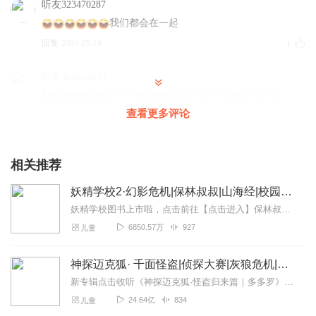
听友323470287
我们都会在一起
回复
2024-05-19
1
听友484664439
好听听听听听听听音乐听听听听听听音乐 听听听听听听
查看更多评论
回复
2024-03-14
1
相关推荐
妖精学校2·幻影危机|保林叔叔|山海经|校园冒险
妖精学校图书上市啦，点击前往【点击进入】保林叔叔封神宇宙故事圈，神仙老友等你来玩！故事小助手：柚子姐姐：baolinss榴莲哥哥：baolinss168保林叔...
6850.57万
927
儿童
神探迈克狐· 千面怪盗|侦探大赛|灰狼危机|多多罗
新专辑点击收听《神探迈克狐·怪盗归来篇｜多多罗》！！！>>>点击进入主播橱窗购买《神探迈克狐》系列图书吧!<<<多多罗故事【点击前往】收听多多罗其他好玩有趣的故...
24.64亿
834
儿童