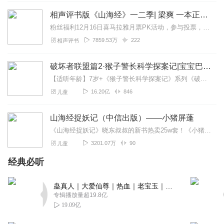
相声评书版《山海经》一二季| 梁爽 一本正经笑谈上古神话
粉丝福利12月16日喜马拉雅月票PK活动，参与投票，有幸可得山海经西王母书签！点此进入活动页面每周一、三、五更新|预计200集|催更@爽歪歪汇集诸多...
7859.53万
222
相声评书
破坏者联盟篇2·猴子警长科学探案记|宝宝巴士故事
【适听年龄】7岁+《猴子警长科学探案记》系列《破坏者联盟篇1·猴子警长科学探案记》>>>《破坏者联盟篇2·猴子警长科学探案记》>>>《破坏者联盟篇3·猴子警长科...
16.20亿
846
儿童
山海经捉妖记（中信出版）——小猪屏蓬
《山海经捉妖记》晓东叔叔的新书热卖25w套！《小猪屏蓬爆笑封神榜》——小猪屏蓬晓东叔叔爆笑封神！《小猪屏蓬爆笑日记2》小猪上学！《小猪屏蓬爆笑日记2024》让你...
3201.07万
90
儿童
经典必听
蛊真人｜大爱仙尊｜热血｜老宝玉｜多人VIP免费有声剧
专辑播放量超19.8亿
19.09亿