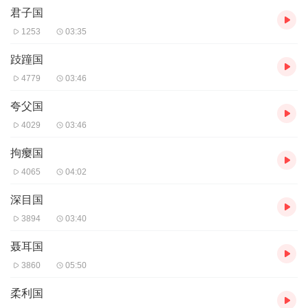
君子国
1253
03:35
跂蹱国
4779
03:46
夸父国
4029
03:46
拘瘿国
4065
04:02
深目国
3894
03:40
聂耳国
3860
05:50
柔利国