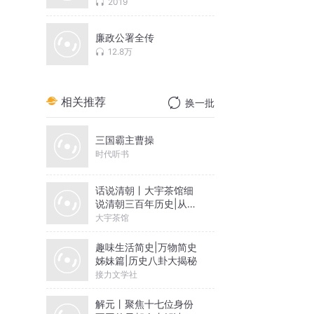
2019
廉政公署全传
12.8万
相关推荐
换一批
三国霸主曹操
时代听书
话说清朝丨大宇茶馆细
说清朝三百年历史|从努
尔哈赤到末代皇帝溥仪|
大宇茶馆
康熙雍正乾隆
趣味生活简史|万物简史
姊妹篇|历史八卦大揭秘
接力文学社
解元丨聚焦十七位身份