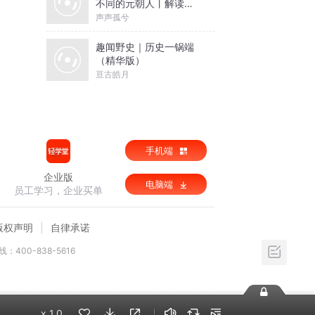
不同的元朝人丨解读颇
具争议的大元帝国
声声孤兮
趣闻野史｜历史一锅端
（精华版）
亘古皓月
手机端
企业版
电脑端
员工学习，企业买单
版权声明
自律承诺
：400-838-5616
x
1.0