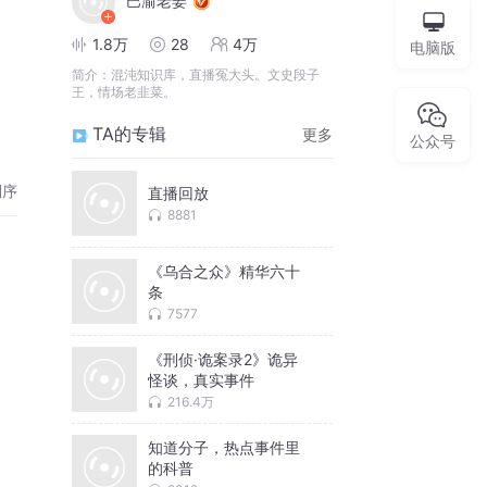
巴渝老姜
1.8万
28
4万
电脑版
简介：
混沌知识库，直播冤大头。文史段子
王，情场老韭菜。
TA的专辑
更多
公众号
倒序
直播回放
8881
《乌合之众》精华六十
条
7577
《刑侦·诡案录2》诡异
怪谈，真实事件
216.4万
知道分子，热点事件里
的科普