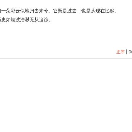
如一朵彩云似地归去来兮。它既是过去，也是从现在忆起。
历史如烟波浩渺无从追踪。
正序
|