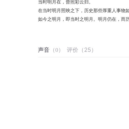
当时明月在，曾照彩云归。
在当时明月照映之下，历史那些厚重人事物
如今之明月，即当时之明月。明月仍在，而
评价
（
25
）
声音
（
0
）