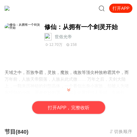
打开APP
修仙：从拥有一个剑灵开始
世俗光帝
12.70万
158
天域之中，百族争霸，灵族，魔族，魂族等顶尖种族称霸其中，而
万年前，人族天帝陨落，人族从此式微…… 万年之后，天剑大陆
上，一颗来历神秘的剑型晶体，一个看似出身小家族，却被人为堵
塞经脉的少年，两者奇妙相遇，少年从此展现过人天赋。先修剑
意，再悟剑道，成就剑魂，直至修成无上剑灵。 从此，人族天域再
称雄！
打
开
A
P
P，完整收听
节目(840)
切换顺序