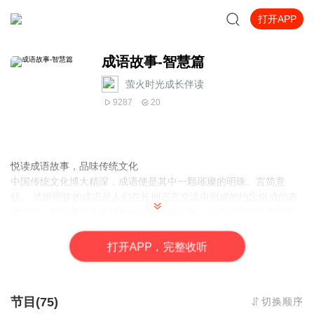
打开APP
成语故事-智慧篇
萤火时光成长伴读
9287
20
悦读成语故事，品味传统文化
中国传统文化博大精深，成语便是其中一颗璀璨的明珠。言简意
赅、 清晰明快的成语是人们在长期语言交流中形成的约定俗成的表
达方式，是华夏五千年历史积淀的文化精华。成语经过了时间的千
锤百炼，具有深刻的思想内涵和丰富的表现力。学习并掌握成语，
不仅利于语言学习，还能有效地提升我们的人文修养。
打
开
A
P
P，完整收听
节目(75)
切换顺序