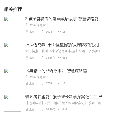
相关推荐
2.孩子都爱看的漫画成语故事-智慧谋略篇
主播:咪奇熊童书
1004
15
儿童
神探迈克狐· 千面怪盗|侦探大赛|灰狼危机|多多罗
新专辑点击收听《神探迈克狐·怪盗归来篇｜多多罗》！！！>>>点击进入主播橱窗购买《神探迈克狐》系列图书吧!<<<多多罗故事【点击前往】收听多多罗其他好玩有趣的故...
24.66亿
834
儿童
《典籍中的成语故事》-智慧谋略篇
主播:咪奇熊童书
3754
17
儿童
破坏者联盟篇2·猴子警长科学探案记|宝宝巴士故事
【适听年龄】7岁+《猴子警长科学探案记》系列《破坏者联盟篇1·猴子警长科学探案记》>>>《破坏者联盟篇2·猴子警长科学探案记》>>>《破坏者联盟篇3·猴子警长科...
16.20亿
846
儿童