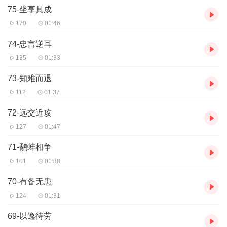
75-坐享其成
170
01:46
74-忠言逆耳
135
01:33
73-知难而退
112
01:37
72-远交近攻
127
01:47
71-鹬蚌相争
101
01:38
70-有备无患
124
01:31
69-以逸待劳