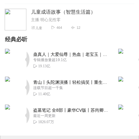
儿童成语故事（智慧生活篇）
主播:明心见性零
464
12
儿童
经典必听
蛊真人｜大爱仙尊｜热血｜老宝玉｜多人VIP免费有声剧
专辑播放量超19.1亿
19.13亿
青山丨头陀渊演播丨轻松搞笑丨重生穿越丨古代权谋丨VIP免费 | 多人有声剧
连载节目超一千集
11.40亿
盗墓笔记 全8部丨豪华CV版丨苏尚卿&边江 领衔 多人有声剧丨冠声文化丨南派三叔
最近一周更新
1826.07万