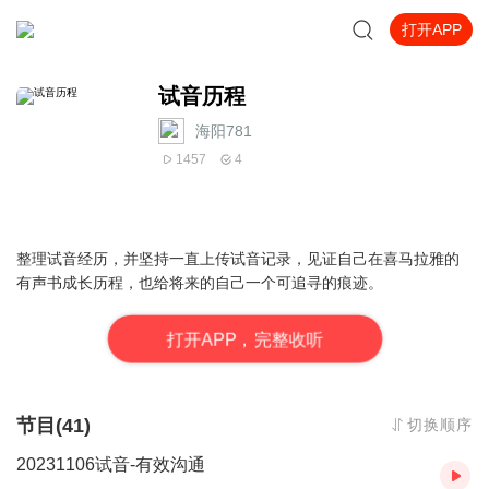
打开APP
试音历程
海阳781
1457
4
整理试音经历，并坚持一直上传试音记录，见证自己在喜马拉雅的
有声书成长历程，也给将来的自己一个可追寻的痕迹。
打
开
A
P
P，完整收听
节目(41)
切换顺序
20231106试音-有效沟通