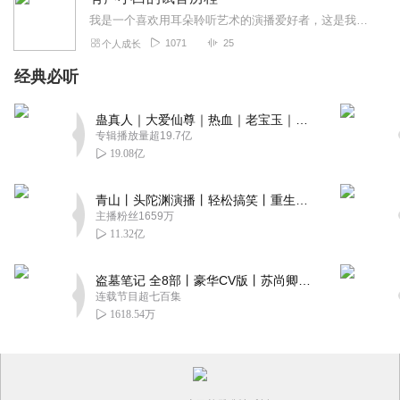
我是一个喜欢用耳朵聆听艺术的演播爱好者，这是我的试音专辑，从第一次试音，到无数次试音，听得见的成长。
1071
25
个人成长
经典必听
蛊真人｜大爱仙尊｜热血｜老宝玉｜多人VIP免费有声剧
专辑播放量超19.7亿
19.08亿
青山丨头陀渊演播丨轻松搞笑丨重生穿越丨古代权谋丨VIP免费 | 多人有声剧
主播粉丝1659万
11.32亿
盗墓笔记 全8部丨豪华CV版丨苏尚卿&边江 领衔 多人有声剧丨冠声文化丨南派三叔
连载节目超七百集
1618.54万