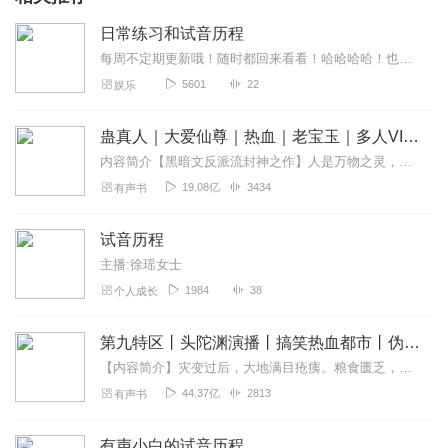
日常练习和试音历程
每周不定期更新哦！随时都回来看看！哈哈哈哈！也许有你喜欢的，也说不定！走过路过不要错过！
5601
22
娱乐
蛊真人｜大爱仙尊｜热血｜老宝玉｜多人VIP免费有声剧
内容简介【黑暗文反派流封神之作】人是万物之灵，蛊是天地真精。一个穿越者不断重生的故事。一个养蛊、炼蛊、用蛊的奇特世界。配音组（男角色）老宝玉旁白...
19.08亿
3434
有声书
试音历程
主播:徐瑶女士
1984
38
个人成长
第九特区丨头陀渊演播丨搞笑热血都市丨伪戒丨VIP免费多人有声剧
【内容简介】灾变过后，大地满目疮痍。粮食匮乏，资源紧俏，局势混乱……一位从待规划区杀出来的青年，背对着漫天黄沙，孤身来到九区谋生，却不曾想偶然结识三五好友，一念...
44.37亿
2813
有声书
有声小白的试音历程