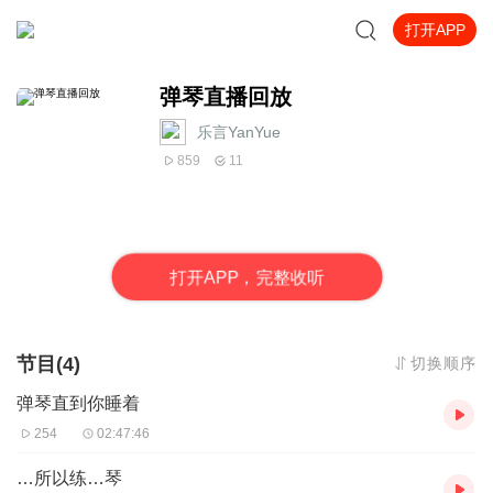
打开APP
弹琴直播回放
乐言YanYue
859
11
打
开
A
P
P，完整收听
节目(4)
切换顺序
弹琴直到你睡着
254
02:47:46
…所以练…琴