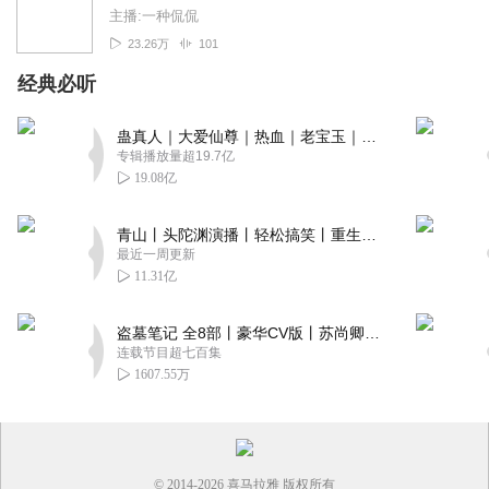
主播:一种侃侃
23.26万
101
经典必听
蛊真人｜大爱仙尊｜热血｜老宝玉｜多人VIP免费有声剧
专辑播放量超19.7亿
19.08亿
青山丨头陀渊演播丨轻松搞笑丨重生穿越丨古代权谋丨VIP免费 | 多人有声剧
最近一周更新
11.31亿
盗墓笔记 全8部丨豪华CV版丨苏尚卿&边江 领衔 多人有声剧丨冠声文化丨南派三叔
连载节目超七百集
1607.55万
© 2014-
2026
喜马拉雅 版权所有