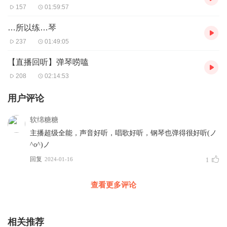
157
01:59:57
…所以练…琴
237
01:49:05
【直播回听】弹琴唠嗑
208
02:14:53
用户评论
软绵糖糖
主播超级全能，声音好听，唱歌好听，钢琴也弹得很好听(ノ
^o^)ノ
回复
2024-01-16
1
查看更多评论
相关推荐