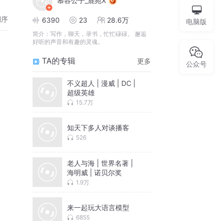
慕容公子_鹿苑X
倒序
6390
23
28.6万
电脑版
简介：
写作，聊天，录书，忙忙碌碌。 邂逅
好听的声音和有趣的灵魂。
TA的专辑
更多
公众号
不义超人 | 漫威 | DC |
超级英雄
15.7万
知天下多人对谈播客
526
老人与海 | 世界名著 |
海明威 | 诺贝尔奖
1.9万
来一起玩大语言模型
6855