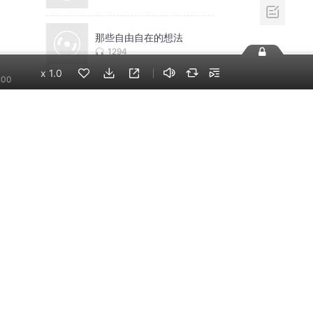
那些自由自在的想法
1294
x
1.0
:00
相关推荐
换一批
基本無害 Mostly
Harmless
午夜骑手毛冬
北京加代江湖故事最新
合集 | 江湖故事 | 免费
溪笑语笑语笑溪
红颜扶我青云志丨高质
量都市丨【多女主爽
文】开年巨献
疯凰剧场
大哥远故事会(全网最全