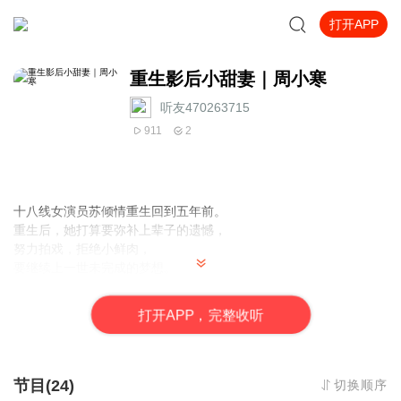
打开APP
重生影后小甜妻｜周小寒
听友470263715
911
2
十八线女演员苏倾情重生回到五年前。
重生后，她打算要弥补上辈子的遗憾，
努力拍戏，拒绝小鲜肉，
要继续上一世未完成的梦想。
一不小心，在车祸中救了高富帅总裁。
救命之恩，自当以身相许！
打
开
A
P
P，完整收听
从此，抱着高富帅的金大腿，她在娱乐圈节节攀升，红透半边天！
节目(24)
切换顺序