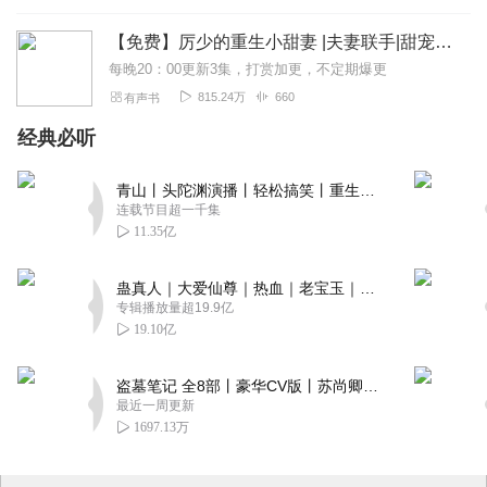
【免费】厉少的重生小甜妻 |夫妻联手|甜宠复仇 | 多人剧| 真人AI联合演绎
每晚20：00更新3集，打赏加更，不定期爆更
815.24万
660
有声书
经典必听
青山丨头陀渊演播丨轻松搞笑丨重生穿越丨古代权谋丨VIP免费 | 多人有声剧
连载节目超一千集
11.35亿
蛊真人｜大爱仙尊｜热血｜老宝玉｜多人VIP免费有声剧
专辑播放量超19.9亿
19.10亿
盗墓笔记 全8部丨豪华CV版丨苏尚卿&边江 领衔 多人有声剧丨冠声文化丨南派三叔
最近一周更新
1697.13万