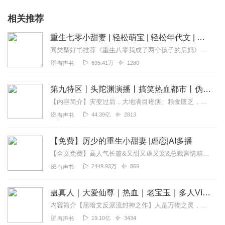
相关推荐
重生七零小甜妻 | 轻松萌宝 | 轻松年代文 | 红彤彤的小柿子演播 | 多人有声剧
同类型好书推荐《重生八零我成了两个孩子的后妈》每天7:00更新【VIP免费收听】（七猫热门题材，榜单作品，文笔轻松，宠而不腻，强烈推荐哦）【内容简介】孟晚...
695.41万
1280
有声书
第九特区丨头陀渊演播丨搞笑热血都市丨伪戒丨VIP免费多人有声剧
【内容简介】灾变过后，大地满目疮痍。粮食匮乏，资源紧俏，局势混乱……一位从待规划区杀出来的青年，背对着漫天黄沙，孤身来到九区谋生，却不曾想偶然结识三五好友，一念...
44.39亿
2813
有声书
【免费】厉少的重生小甜妻 |虐恋|AI多播
【全文免费】高人气长篇&又甜又虐又宠&总裁言情精品AI多播，不定期爆更！【内容简介】前世，安宁被素未谋面的亲生父亲接回家，没想到却是一场蓄谋已久的谋杀。被迫怀孕...
2449.93万
869
有声书
蛊真人｜大爱仙尊｜热血｜老宝玉｜多人VIP免费有声剧
内容简介【黑暗文反派流封神之作】人是万物之灵，蛊是天地真精。一个穿越者不断重生的故事。一个养蛊、炼蛊、用蛊的奇特世界。配音组（男角色）老宝玉旁白...
19.10亿
3434
有声书