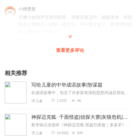
小狸爱梨
主播小姐姐声音亲切好听，演播语速适中，娓娓道来，特别
适合小朋友们一边听一边学习，只可惜太短了。希望尽快听
到主播的下一部作品！
回复
2023-08-05
1
查看更多评论
小沐姐姐
这个故事很不错。精品。每天都会放给我的孩子听。自己也
跟着听。懂得了里面的很多道理。主播声音好听，后期制作
相关推荐
精良
写给儿童的中华成语故事|智谋篇
回复
2023-07-27
1
在成语故事中，包含了许多富有深刻思想内涵且简短精辟易记易用的智谋内容的故事，能够增强读者的阅读兴趣。本书包括了瞒天过海、围魏救赵、借刀杀人、以逸待劳、趁火打劫、...
1.53万
46
儿童
听友471210235
很适合小朋友睡前听，既能哄睡又能让孩子增长知识，一举
神探迈克狐· 千面怪盗|侦探大赛|灰狼危机|多多罗
两得。
新专辑点击收听《神探迈克狐·怪盗归来篇｜多多罗》！！！>>>点击进入主播橱窗购买《神探迈克狐》系列图书吧!<<<多多罗故事【点击前往】收听多多罗其他好玩有趣的故...
回复
2023-07-26
1
24.63亿
834
儿童