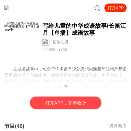
打开APP
写给儿童的中华成语故事/长笛江
月【单播】成语故事
长笛江月
1369
36
在成语故事中，包含了许多富有深刻思想内涵且简短精辟易记
易用的生活内容的故事，能够增强读者的阅读兴趣。本书包括了一
去不返、无可奈何、世外桃源、别开生面、叹为观止、民以食为
天、同室操戈、歧路亡羊、物极必反、攀龙附凤等有关生活内容的
成语故事。作者郭洁，由郭老师编写的“写给儿童的中华成语故事”系
列，将在喜马拉雅陆续与听众朋友们见面。
打
开
A
P
P，完整收听
主播长笛江月，喜马拉雅独家签约主播，多次参与有声书录
制，深受听众欢迎。
节目(46)
切换顺序