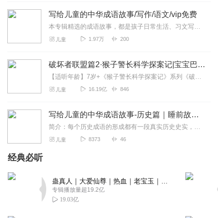
暖景瑞阳
写给儿童的中华成语故事/写作/语文/vip免费
中国成语故事，主播演绎的生动形象，小朋友很喜欢听，不
仅有有趣的故事，还能够了解到很多中国古代文学知识。强
本专辑精选的成语故事，都是孩子日常生活、习文写作中经常用到的。每天学习一点点，日积月累，让孩子们熟悉成语的由来，掌握成语表达的情感，运用自如、信手...
烈推荐！
1.97万
200
儿童
回复
2023-07-25
1
破坏者联盟篇2·猴子警长科学探案记|宝宝巴士故事
宁静致远20230101
【适听年龄】7岁+《猴子警长科学探案记》系列《破坏者联盟篇1·猴子警长科学探案记》>>>《破坏者联盟篇2·猴子警长科学探案记》>>>《破坏者联盟篇3·猴子警长科...
主播声音甜美、很有磁性、情不自禁被吸引、打动！非常喜
16.19亿
846
儿童
欢！期待你的下期佳作！
回复
2023-07-14
写给儿童的中华成语故事-历史篇｜睡前故事｜传统文化
1
简介：每个历史成语的形成都有一段真实历史史实，它反映了政治、军事、文化、民间风尚、道德及理想。可以通过这些历史成语故事去了解中华民族悠久的历史、高...
凤梨青青_永不断更
8373
46
儿童
很优秀的主播，声音好听，演播生动，让孩子们在收听的同
经典必听
时，也学到了成语知识，果断奉上三张月票支持！
回复
2023-07-14
1
蛊真人｜大爱仙尊｜热血｜老宝玉｜多人VIP免费有声剧
专辑播放量超19.2亿
海豚音66
19.03亿
是我非常喜欢的儿童故事，给孩子磨耳朵听，一看是儿童主